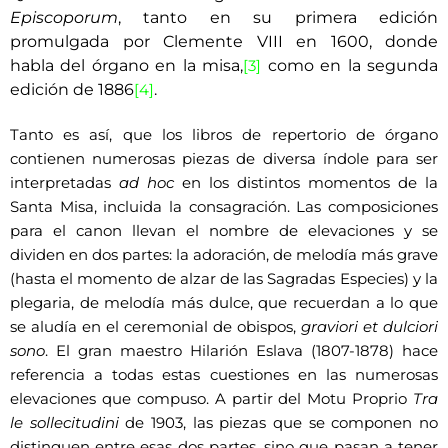
Episcoporum
, tanto en su primera edición
promulgada por Clemente VIII en 1600, donde
habla del órgano en la misa,
como en la segunda
[3]
edición de 1886
.
[4]
Tanto es así, que los libros de repertorio de órgano
contienen numerosas piezas de diversa índole para ser
interpretadas
ad hoc
en los distintos momentos de la
Santa Misa, incluida la consagración. Las composiciones
para el canon llevan el nombre de elevaciones y se
dividen en dos partes: la adoración, de melodía más grave
(hasta el momento de alzar de las Sagradas Especies) y la
plegaria, de melodía más dulce, que recuerdan a lo que
se aludía en el ceremonial de obispos,
graviori et dulciori
sono
. El gran maestro Hilarión Eslava (1807-1878) hace
referencia a todas estas cuestiones en las numerosas
elevaciones que compuso. A partir del Motu Proprio
Tra
le sollecitudini
de 1903, las piezas que se componen no
distinguen entre esas dos partes, sino que pasan a tener