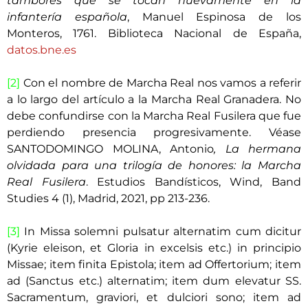
tambores que se tocan nuevamente en la
infantería española
, Manuel Espinosa de los
Monteros, 1761. Biblioteca Nacional de España,
datos.bne.es
[2]
Con el nombre de Marcha Real nos vamos a referir
a lo largo del artículo a la Marcha Real Granadera. No
debe confundirse con la Marcha Real Fusilera que fue
perdiendo presencia progresivamente. Véase
SANTODOMINGO MOLINA, Antonio
,
La hermana
olvidada para una trilogía de honores: la Marcha
Real Fusilera
. Estudios Bandísticos, Wind, Band
Studies 4 (1), Madrid, 2021, pp 213-236.
[3]
In Missa solemni pulsatur alternatim cum dicitur
(Kyrie eleison, et Gloria in excelsis etc.) in principio
Missae; item finita Epistola; item ad Offertorium; item
ad (Sanctus etc.) alternatim; item dum elevatur SS.
Sacramentum, graviori, et dulciori sono; item ad