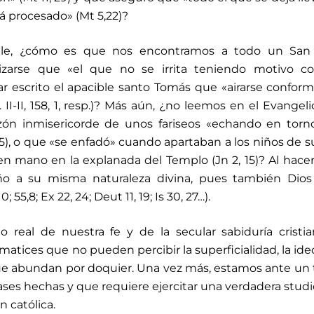
á procesado» (Mt 5,22)?
mple, ¿cómo es que nos encontramos a todo un San
rizarse que «el que no se irrita teniendo motivo c
escrito el apacible santo Tomás que «airarse conform
. II-II, 158, 1, resp.)? Más aún, ¿no leemos en el Evangel
azón inmisericorde de unos fariseos «echando en tor
 3-5), o que «se enfadó» cuando apartaban a los niños de s
 en mano en la explanada del Templo (Jn 2, 15)? Al hacerl
año a su misma naturaleza divina, pues también Dios
0; 55,8; Ex 22, 24; Deut 11, 19; Is 30, 27…).
 real de nuestra fe y de la secular sabiduría cristi
atices que no pueden percibir la superficialidad, la ide
ue abundan por doquier. Una vez más, estamos ante un
frases hechas y que requiere ejercitar una verdadera studi
n católica.