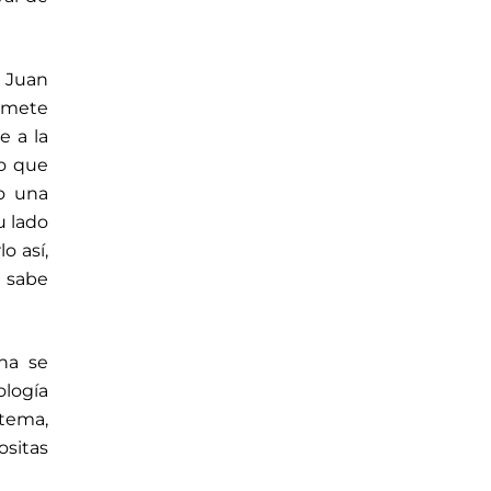
 Juan
omete
e a la
io que
no una
u lado
o así,
 sabe
ana se
ología
 tema,
ositas