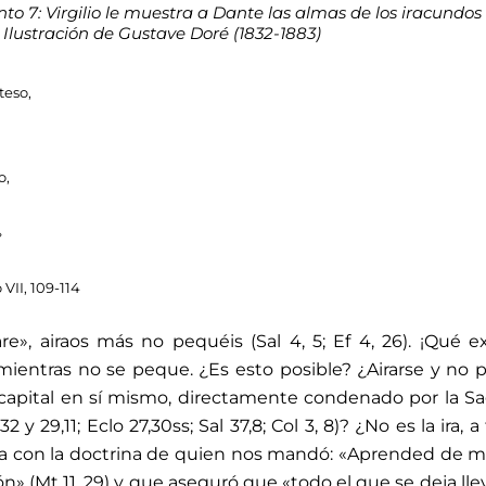
to 7: Virgilio le muestra a Dante las almas de los iracundos 
 Ilustración de Gustave Doré (1832-1883)
teso,
o,
»
 VII, 109-114
are», airaos más no pequéis (Sal 4, 5; Ef 4, 26). ¡Qué e
a mientras no se peque. ¿Es esto posible? ¿Airarse y no 
 capital en sí mismo, directamente condenado por la S
32 y 29,11; Eclo 27,30ss; Sal 37,8; Col 3, 8)? ¿No es la ira, 
cta con la doctrina de quien nos mandó: «Aprended de m
» (Mt 11, 29) y que aseguró que «todo el que se deja lle