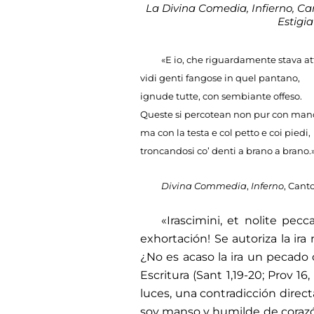
La Divina Comedia, Infierno, Can
Estigia
«E io, che riguardamente stava at
vidi genti fangose in quel pantano,
ignude tutte, con sembiante offeso.
Queste si percotean non pur con man
ma con la testa e col petto e coi piedi,
troncandosi co’ denti a brano a brano.
Divina Commedia
,
Inferno
, Canto
«Irascimini, et nolite pecc
exhortación! Se autoriza la ir
¿No es acaso la ira un pecado
Escritura (Sant 1,19-20; Prov 16, 
luces, una contradicción dire
soy manso y humilde de corazón