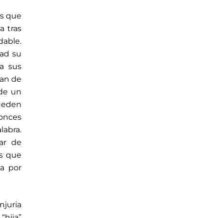
os que
a tras
dable.
dad su
a sus
ían de
 de un
pueden
tonces
labra.
ar de
as que
ba por
njuria
“hija”