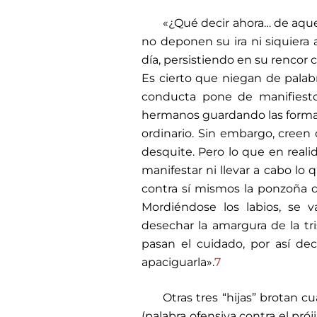
«¿Qué decir ahora… de aqu
no deponen su ira ni siquiera 
día, persistiendo en su rencor
Es cierto que niegan de pala
conducta pone de manifiesto
hermanos guardando las formas 
ordinario. Sin embargo, cree
desquite. Pero lo que en real
manifestar ni llevar a cabo lo
contra sí mismos la ponzoña de
Mordiéndose los labios, se 
desechar la amargura de la tri
pasan el cuidado, por así dec
apaciguarla».
7
Otras tres “hijas” brotan cu
(palabra ofensiva contra el prój