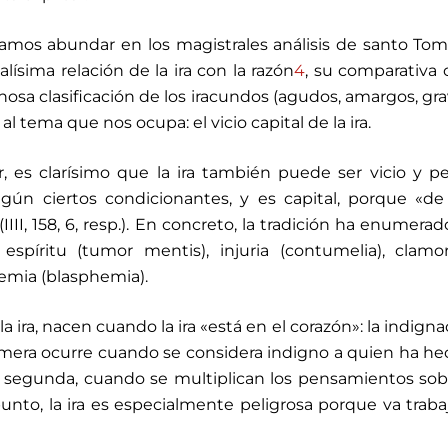
mos abundar en los magistrales análisis de santo To
ísima relación de la ira con la razón
4
, su comparativa 
inosa clasificación de los iracundos (agudos, amargos, gr
 tema que nos ocupa: el vicio capital de la ira.
 es clarísimo que la ira también puede ser vicio y p
gún ciertos condicionantes, y es capital, porque «de 
II, 158, 6, resp.). En concreto, la tradición ha enumerado
espíritu (tumor mentis), injuria (contumelia), clamor 
femia (blasphemia).
la ira, nacen cuando la ira «está en el corazón»: la indigna
rimera ocurre cuando se considera indigno a quien ha he
la segunda, cuando se multiplican los pensamientos sob
nto, la ira es especialmente peligrosa porque va trab