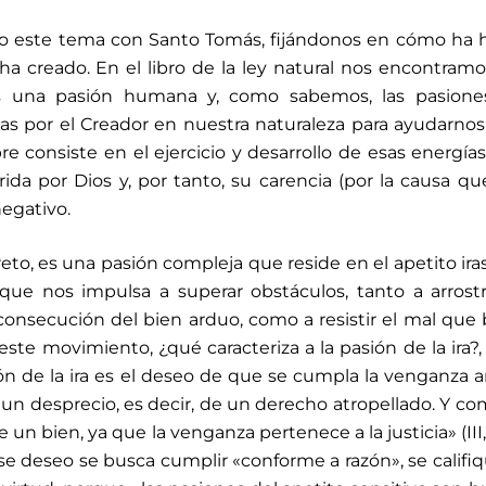
o este tema con Santo Tomás, fijándonos en cómo ha 
ha creado. En el libro de la ley natural nos encontram
es una pasión humana y, como sabemos, las pasione
s por el Creador en nuestra naturaleza para ayudarnos
re consiste en el ejercicio y desarrollo de esas energía
ida por Dios y, por tanto, su carencia (por la causa qu
egativo.
reto, es una pasión compleja que reside en el apetito iras
 que nos impulsa a superar obstáculos, tanto a arrostr
consecución del bien arduo, como a resistir el mal que
te movimiento, ¿qué caracteriza a la pasión de la ira?,
n de la ira es el deseo de que se cumpla la venganza a
 un desprecio, es decir, de un derecho atropellado. Y co
 bien, ya que la venganza pertenece a la justicia» (I­II, 
se deseo se busca cumplir «conforme a razón», se califi