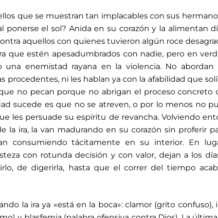
ellos que se muestran tan implacables con sus herman
al ponerse el sol? Anida en su corazón y la alimentan dí
 contra aquellos con quienes tuvieron algún roce desagra
bra que estén apesadumbrados con nadie, pero en ver
 una enemistad rayana en la violencia. No abordan 
procedentes, ni les hablan ya con la afabilidad que sol
n que no pecan porque no abrigan el proceso concreto
idad sucede es que no se atreven, o por lo menos no 
 que les persuade su espíritu de revancha. Volviendo en
 la ira, la van madurando en su corazón sin proferir pa
van consumiendo tácitamente en su interior. En lug
steza con rotunda decisión y con valor, dejan a los dí
irlo, de digerirla, hasta que el correr del tiempo aca
ando la ira ya «está en la boca»: clamor (grito confuso), i
imo) y blasfemia (palabra ofensiva contra Dios). La última 