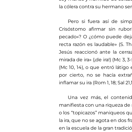
la cólera contra su hermano ser
Pero si fuera así de si
Crisóstomo afirmar sin rubo
pecado»? O ¿cómo puede dejar 
recta razón es laudable» (S. Th
Jesús reaccionó ante la cerr
mirada de ira» (¡de ira!) (Mc 3,
(Mc 10, 14), o que entró látigo
por cierto, no se hacía extr
inflamar su ira (Rom 1, 18; Sal 21,1
Una vez más, el contenido
manifiesta con una riqueza de m
o los “topicazos” maniqueos q
la ira, que no se agota en dos 
en la escuela de la gran tradició