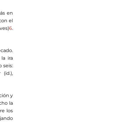
más en
con el
aves)
6
.
ecado.
la ira
 seis:
(id.),
ción y
cho la
re los
ajando