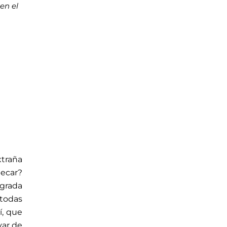
en el
xtraña
pecar?
agrada
a todas
í, que
var de