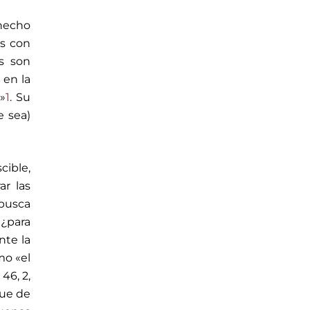
hecho
os con
s son
 en la
s»
1
. Su
e sea)
cible,
ar las
 busca
 ¿para
nte la
mo «el
46, 2,
que de