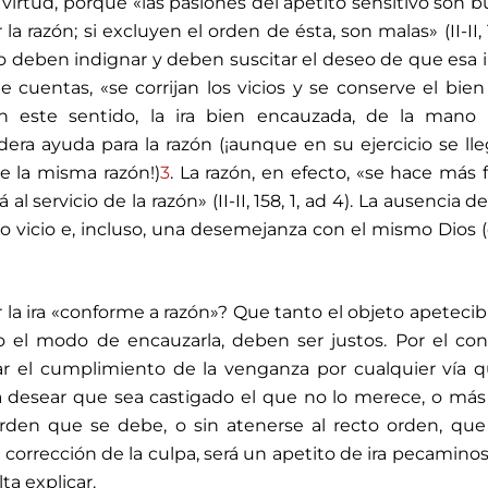
 virtud, porque «las pasiones del apetito sensitivo son 
 razón; si excluyen el orden de ésta, son malas» (II-II, 1
recio deben indignar y deben suscitar el deseo de que esa i
e cuentas, «se corrijan los vicios y se conserve el bien
3). En este sentido, la ira bien encauzada, de la mano
dera ayuda para la razón (¡aunque en su ejercicio se ll
la misma razón!)
3
. La razón, en efecto, «se hace más 
al servicio de la razón» (II-II, 158, 1, ad 4). La ausencia de 
o vicio e, incluso, una desemejanza con el mismo Dios (cf. 
la ira «conforme a razón»? Que tanto el objeto apetecib
o el modo de encauzarla, deben ser justos. Por el cont
r el cumplimiento de la venganza por cualquier vía 
a desear que sea castigado el que no lo merece, o más
rden que se debe, o sin atenerse al recto orden, que
 corrección de la culpa, será un apetito de ira pecaminoso
lta explicar.