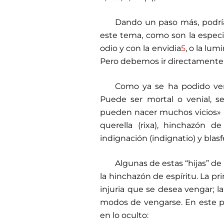
Dando un paso más, podría
este tema, como son la especial
odio y con la envidia
5
, o la lum
Pero debemos ir directamente al
Como ya se ha podido ver,
Puede ser mortal o venial, se
pueden nacer muchos vicios» (II­
querella (rixa), hinchazón de 
indignación (indignatio) y blas
Algunas de estas “hijas” de 
la hinchazón de espíritu. La p
injuria que se desea vengar; 
modos de vengarse. En este pu
en lo oculto: