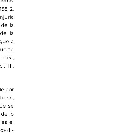
buenas
58, 2,
njuria
 de la
 de la
egue a
fuerte
la ira,
II­II,
le por
rario,
que se
 de lo
 es el
» (II-