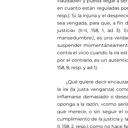
«laudable» y pueda llegar a ser
en cuanto están reguladas por la
resp.). Sí, la injuria y el desp
sea vengada, para que, a fin d
justicia» (II-II, 158, 1, ad 
mansedumbre
2
, es una verda
suspender momentáneamente 
contra el vicio cuando la ira está 
por el contrario, es un auténtic
158, 8, resp. y ad 1).
¿Qué quiere decir encauzar 
la ira (la justa venganza) com
inflamarse demasiado o desea
oponga a la razón, «como serí
que merece, o sin seguir el o
cumplimiento de la justicia y la
II, 158, 2, resp.), como no hace fa