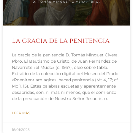
La gracia de la penitencia
La gracia de la penitencia D. Tomás Minguet Civera,
Pbro. El Bautismo de Cristo, de Juan Fernández de
Navarrete «el Mudo» (c. 1567), óleo sobre tabla.
Extraído de la colección digital del Museo del Prado.
«Poenitentiam agite», haced penitencia (Mt 4, 17; cf.
Mc 1, 15). Estas palabras escuetas y aparentemente
desabridas, son, ni más ni menos, que el comienzo
de la predicación de Nuestro Señor Jesucristo.
LEER MÁS
16/01/2025