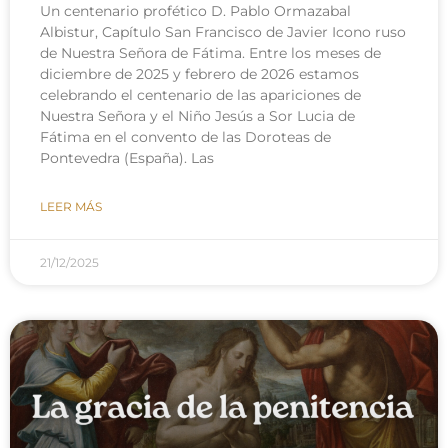
Un centenario profético D. Pablo Ormazabal
Albistur, Capítulo San Francisco de Javier Icono ruso
de Nuestra Señora de Fátima. Entre los meses de
diciembre de 2025 y febrero de 2026 estamos
celebrando el centenario de las apariciones de
Nuestra Señora y el Niño Jesús a Sor Lucia de
Fátima en el convento de las Doroteas de
Pontevedra (España). Las
LEER MÁS
21/12/2025