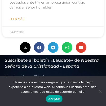
postrados ante ti y en amorosa unión contigo
damos al Señor humildes
LEER MÁS
04/07/2021
Suscríbete al boletín «Laudate» de
Nuestra
Señora de la Cristiandad - España
Nombre (sin apellidos):
Usamos cookies para asegurar que te damos la mejor
experiencia en nuestra web. Si continúas usando este sitio,
asumiremos que estás de acuerdo con ello.
Email:
Aceptar