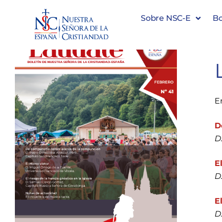
Sobre NSC-E
Bo
E
D
D
E
D
E
D