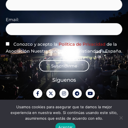
Email:
Conozco y acepto la
Política de Privacidad
de la
Asociación Nuestra Señora de la Cristiandad - España.
Suscribirme
Síguenos
F
X
I
T
Y
a
-
n
e
o
c
t
s
l
u
e
w
t
e
t
Política de Privacidad
Usamos cookies para asegurar que te damos la mejor
b
i
a
g
u
experiencia en nuestra web. Si continúas usando este sitio,
o
t
g
r
b
o
t
r
a
e
asumiremos que estás de acuerdo con ello.
Aviso legal
k
e
a
m
-
r
m
Aceptar