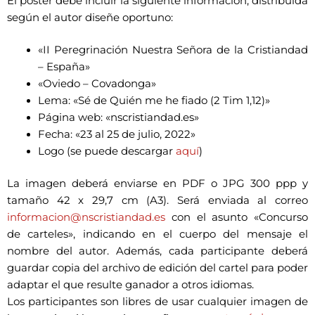
El póster debe incluir la siguiente información, distribuida
según el autor diseñe oportuno:
«II Peregrinación Nuestra Señora de la Cristiandad
– España»
«Oviedo – Covadonga»
Lema: «Sé de Quién me he fiado (2 Tim 1,12)»
Página web: «nscristiandad.es»
Fecha: «23 al 25 de julio, 2022»
Logo (se puede descargar
aquí
)
La imagen deberá enviarse en PDF o JPG 300 ppp y
tamaño 42 x 29,7 cm (A3). Será enviada al correo
informacion@nscristiandad.es
con el asunto «Concurso
de carteles», indicando en el cuerpo del mensaje el
nombre del autor. Además, cada participante deberá
guardar copia del archivo de edición del cartel para poder
adaptar el que resulte ganador a otros idiomas.
Los participantes son libres de usar cualquier imagen de