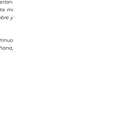
erían.
ste mi
mbre y
ntinuo
ñana,