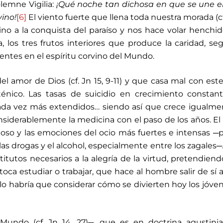
lemne Vigilia:
¡Qué noche tan dichosa en que se une el
vino!
[6]
El viento fuerte que llena toda nuestra morada (c
ino a la conquista del paraíso y nos hace volar henchi
, los tres frutos interiores que produce la caridad, se
usentes en el espíritu corvino del Mundo.
l amor de Dios (cf. Jn 15, 9-11) y que casa mal con este
ténico. Las tasas de suicidio en crecimiento constant
ada vez más extendidos… siendo así que crece igualme
nsiderablemente la medicina con el paso de los años. El
noso y las emociones del ocio más fuertes e intensas ─
las drogas y el alcohol, especialmente entre los zagales─
itutos necesarios a la alegría de la virtud, pretendien
oca estudiar o trabajar, que hace al hombre salir de sí 
lo habría que considerar cómo se divierten hoy los jóve
 Mundo (cf. Jn 14, 27)─, que es en doctrina agustin