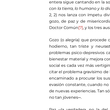
entera sigue cantando en la so
con la tierra, lo humano y lo di
2, 2) nos lanza con ímpetu div
gozo, de paz y de misericordia
Doctor Común
[7]
, y los tres a
Gozo (o alegría) que procede de
hodierno, tan triste y neuras
problemas psico-depresivos c
bienestar material y mejora co
social es cada vez más vertigi
citar el problema gravísimo de 
encaminado a procurar los sust
evasión constante, cuando no t
de nuevas experiencias. Tan só
no tan jóvenes─.
Paz ─la verdadera, no la del