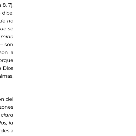
8, 7).
 dice:
de no
que se
camino
─ son
son la
porque
e Dios
almas,
ón del
azones
 clara
os, la
Iglesia