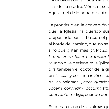
oscuridades de la duda. De aho
─las de su madre, Mónica─, ser
Agustín, el de Hipona, el santo.
La prontitud en la conversión 
que la Iglesia ha querido su
preparando para la Pascua, el 
al borde del camino, que no se 
sino que gritan más (cf. Mt 20
timeo enim Iesum transeun
Mundo que detiene mi súplica 
dirá también el doctor de la g
en Pascua y con una retórica ex
de las palabras─,
ecce quoties 
vocem corvinam, occurrit tib
cuervo. Yo te digo, cuando pones
Esta es la ruina de las almas 