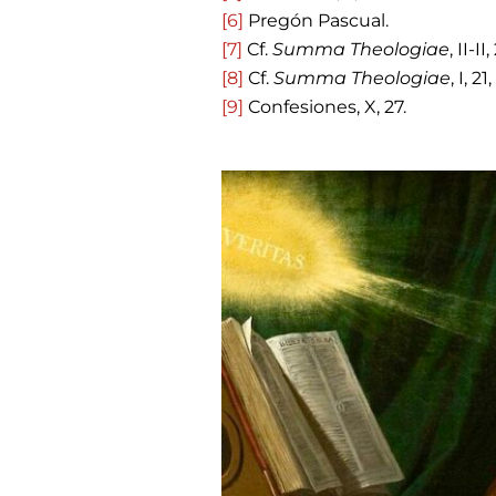
[6]
Pregón Pascual.
[7]
Cf.
Summa Theologiae
, II-II
[8]
Cf.
Summa Theologiae
, I, 21
[9]
Confesiones, X, 27.