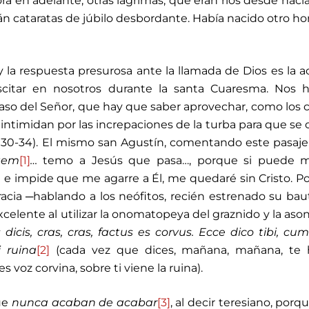
ra en adelante, otras lágrimas, que eran ríos desde hací
án cataratas de júbilo desbordante. Había nacido otro h
y la respuesta presurosa ante la llamada de Dios es la a
scitar en nosotros durante la santa Cuaresma. Nos h
paso del Señor, que hay que saber aprovechar, como los 
intimidan por las increpaciones de la turba para que se c
, 30-34). El mismo san Agustín, comentando este pasaje,
tem
[1]
…
temo a Jesús que pasa…, porque si puede m
e impide que me agarre a Él, me quedaré sin Cristo. Po
racia ─hablando a los neófitos, recién estrenado su ba
celente al utilizar la onomatopeya del graznido y la aso
dicis, cras, cras, factus es corvus. Ecce dico tibi, cum
i ruina
[2]
(cada vez que dices, mañana, mañana, te 
 voz corvina, sobre ti viene la ruina).
que
nunca
acaban de acabar
[3]
, al decir teresiano, porq