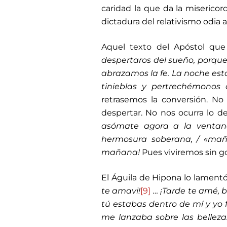
caridad la que da la miserico
dictadura del relativismo odia 
Aquel texto del Apóstol que 
despertaros del sueño, porqu
abrazamos la fe. La noche está
tinieblas y pertrechémonos
retrasemos la conversión. N
despertar. No nos ocurra lo 
asómate agora a la ventana,
hermosura soberana, / «maña
mañana!
Pues viviremos sin goz
El Águila de Hipona lo lament
te amavi!
[9]
… ¡Tarde te amé, b
tú estabas dentro de mí y yo 
me lanzaba sobre las belleza