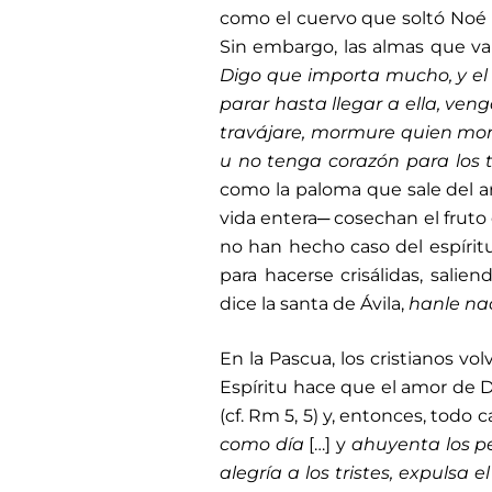
como el cuervo que soltó Noé en 
Sin embargo, las almas que van
Digo que importa mucho, y e
parar hasta llegar a ella, veng
travájare, mormure quien morm
u no tenga corazón para los 
como la paloma que sale del arc
vida entera─ cosechan el fruto 
no han hecho caso del espírit
para hacerse crisálidas, salie
dice la santa de Ávila,
hanle na
En la Pascua, los cristianos vo
Espíritu hace que el amor de 
(cf. Rm 5, 5) y, entonces, tod
como día
[…] y
ahuyenta los pec
alegría a los tristes, expulsa 