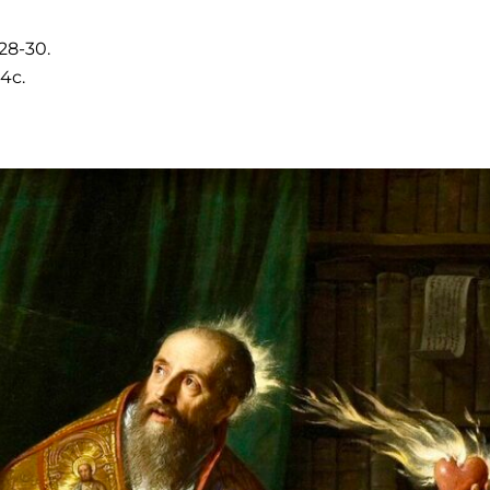
, 28-30.
, 4c.