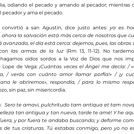
rdia, odiando el pecado y amando al pecador; mientras 
al pecador y ama el pecado.
convirtió a san Agustín, dice justo antes:
ya es ho
e ahora la salvación está más cerca de nosotros que 
 avanzada, el día está cerca: dejemos, pues, las obras 
 con las armas de la luz
(Rm 13, 11-12). No tardemo
o hagamos oídos sordos a la Voz de Dios que nos imp
de Lope de Vega:
¡Cuántas veces el Ángel me decía: / 
 / verás con cuánto amor llamar porfía!» / ¡y cuá
na le abriremos», respondía, / para lo mismo resp
o, sin paz, sin misericordia.
ó:
Sero te amavi, pulchritudo tam antiqua et tam nova
elleza tan antigua y tan nueva, tarde te amé! Y he aq
fuera, y por fuera te andaba buscando; y deforme com
s de tus criaturas. Tú estabas conmigo, pero yo no 