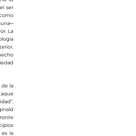
el ser
 como
lguna─
or. La
ología
rior.
 hecho
iedad
, de la
taque
idad”.
ginald
erante
cipios
 es la