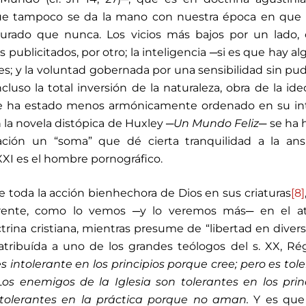
que tampoco se da la mano con nuestra época en que 
rado que nunca. Los vicios más bajos por un lado,
s publicitados, por otro; la inteligencia ─si es que hay a
ores; y la voluntad gobernada por una sensibilidad sin pud
cluso la total inversión de la naturaleza, obra de la ide
 ha estado menos armónicamente ordenado en su inte
 la novela distópica de Huxley ─
Un Mundo Feliz
─ se ha
ación un “soma” que dé cierta tranquilidad a la ans
XXI es el hombre pornográfico.
 de toda la acción bienhechora de Dios en sus criaturas
[8]
rente, como lo vemos ─y lo veremos más─ en el a
octrina cristiana, mientras presume de “libertad en divers
tribuída a uno de los grandes teólogos del s. XX, Ré
es intolerante en los principios porque cree; pero es tol
os enemigos de la Iglesia son tolerantes en los prin
ntolerantes en la práctica porque no aman.
Y es que