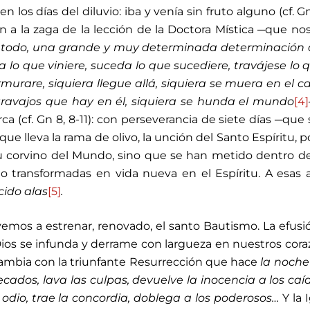
los días del diluvio: iba y venía sin fruto alguno (cf. Gn 
 a la zaga de la lección de la Doctora Mística ─que nos
l todo, una grande y muy determinada determinación 
a lo que viniere, suceda lo que sucediere, travájese lo 
urare, siquiera llegue allá, siquiera se muera en el 
travajos que hay en él, siquiera se hunda el mundo
[4]
a (cf. Gn 8, 8-11): con perseverancia de siete días ─que 
que lleva la rama de olivo, la unción del Santo Espíritu, 
u corvino del Mundo, sino que se han metido dentro d
ndo transformadas en vida nueva en el Espíritu. A esas 
cido alas
[5]
.
lvemos a estrenar, renovado, el santo Bautismo. La efusi
Dios se infunda y derrame con largueza en nuestros cor
o cambia con la triunfante Resurrección que hace
la noche
ados, lava las culpas, devuelve la inocencia a los caíd
el odio, trae la concordia, doblega a los poderosos…
Y la 