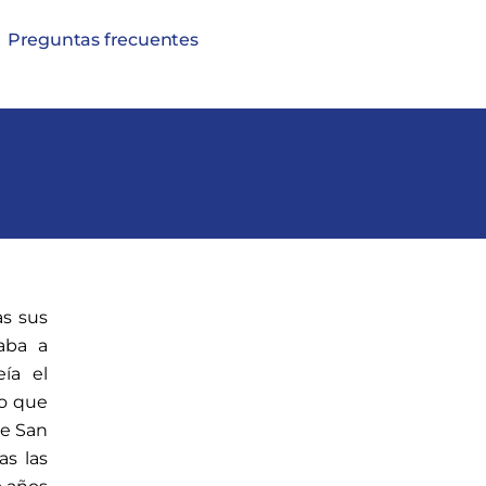
Preguntas frecuentes
as sus
aba a
ía el
ño que
de San
as las