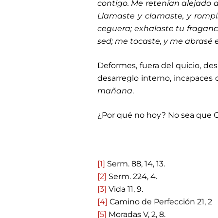
contigo. Me retenían alejado de
Llamaste y clamaste, y rompis
ceguera; exhalaste tu fragancia
sed; me tocaste, y me abrasé e
Deformes, fuera del quicio, des
desarreglo interno, incapaces
mañana
.
¿Por qué no hoy? No sea que Cr
[1]
Serm. 88, 14, 13.
[2]
Serm. 224, 4.
[3]
Vida 11, 9.
[4]
Camino de Perfección 21, 2
[5]
Moradas V, 2, 8.