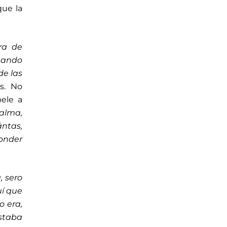
que la
ra de
cuando
de las
s. No
ele a
«alma,
ntas,
onder
, sero
uí que
o era,
estaba