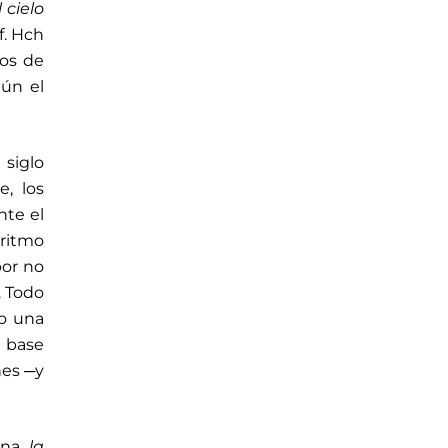
 cielo
f. Hch
dos de
gún el
 siglo
e, los
nte el
 ritmo
por no
. Todo
do una
a base
nes ─y
iana
la