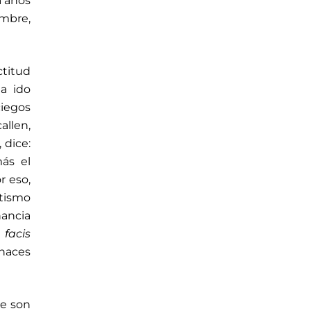
a años
ombre,
ctitud
a ido
ciegos
allen,
 dice:
ás el
r eso,
utismo
nancia
 facis
haces
ue son