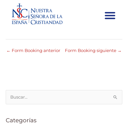
#35417 07:00 – 08:00
←
Form Booking anterior
Form Booking siguiente
→
B
u
s
Categorías
c