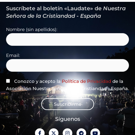
Suscríbete al boletín «Laudate» de
Nuestra
Señora de la Cristiandad - España
Nombre (sin apellidos):
Email:
Conozco y acepto la
Política de Privacidad
de la
Asociación Nuestra Señora de la Cristiandad - España.
Suscribirme
Síguenos
F
X
I
T
Y