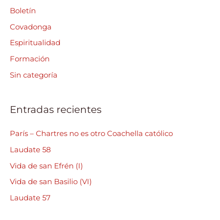
a
Boletín
r
Covadonga
p
Espiritualidad
o
Formación
r
Sin categoría
:
Entradas recientes
París – Chartres no es otro Coachella católico
Laudate 58
Vida de san Efrén (I)
Vida de san Basilio (VI)
Laudate 57