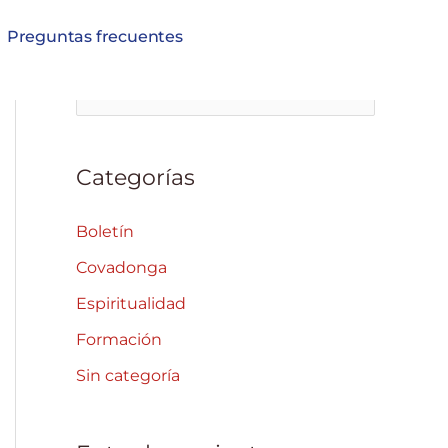
Preguntas frecuentes
B
u
s
Categorías
c
a
Boletín
r
Covadonga
p
Espiritualidad
o
Formación
r
Sin categoría
: