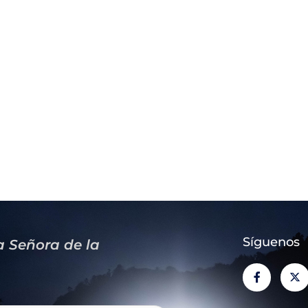
Síguenos
a Señora de la
F
X
a
-
c
t
e
w