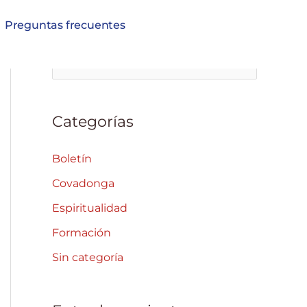
Preguntas frecuentes
B
u
s
Categorías
c
a
Boletín
r
Covadonga
p
Espiritualidad
o
Formación
r
Sin categoría
: