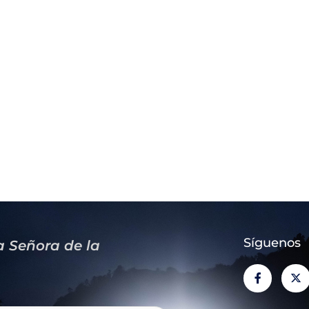
Síguenos
a Señora de la
F
X
a
-
c
t
e
w