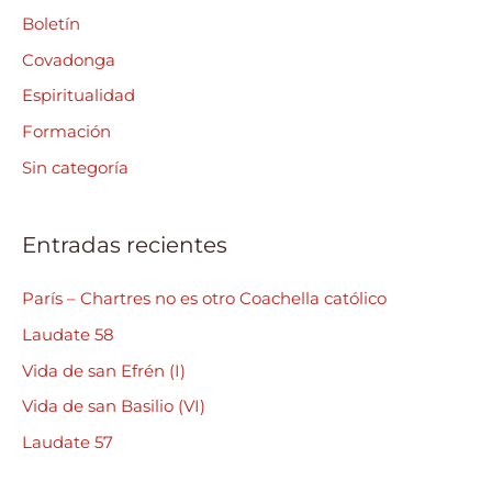
a
Boletín
r
Covadonga
p
Espiritualidad
o
Formación
r
Sin categoría
:
Entradas recientes
París – Chartres no es otro Coachella católico
Laudate 58
Vida de san Efrén (I)
Vida de san Basilio (VI)
Laudate 57