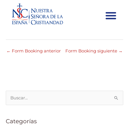
#35514 21:00 – 22:00
←
Form Booking anterior
Form Booking siguiente
→
B
u
s
Categorías
c