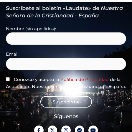
Suscríbete al boletín «Laudate» de
Nuestra
Señora de la Cristiandad - España
Nombre (sin apellidos):
Email:
Conozco y acepto la
Política de Privacidad
de la
Asociación Nuestra Señora de la Cristiandad - España.
Suscribirme
Síguenos
F
X
I
T
Y