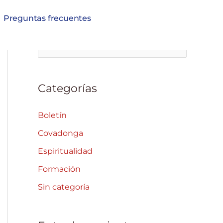
Preguntas frecuentes
B
u
s
Categorías
c
a
Boletín
r
Covadonga
p
Espiritualidad
o
Formación
r
Sin categoría
: