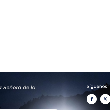
Síguenos
a Señora de la
F
X
a
-
c
t
e
w