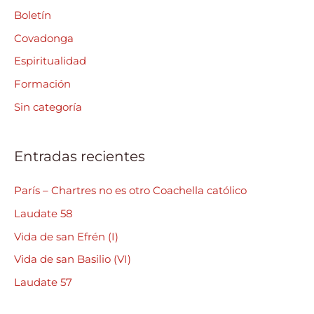
a
Boletín
r
Covadonga
p
Espiritualidad
o
Formación
r
Sin categoría
:
Entradas recientes
París – Chartres no es otro Coachella católico
Laudate 58
Vida de san Efrén (I)
Vida de san Basilio (VI)
Laudate 57