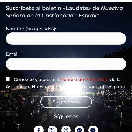
Suscríbete al boletín «Laudate» de
Nuestra
Señora de la Cristiandad - España
Nombre (sin apellidos):
Email:
Conozco y acepto la
Política de Privacidad
de la
Asociación Nuestra Señora de la Cristiandad - España.
Suscribirme
Síguenos
F
X
I
T
Y