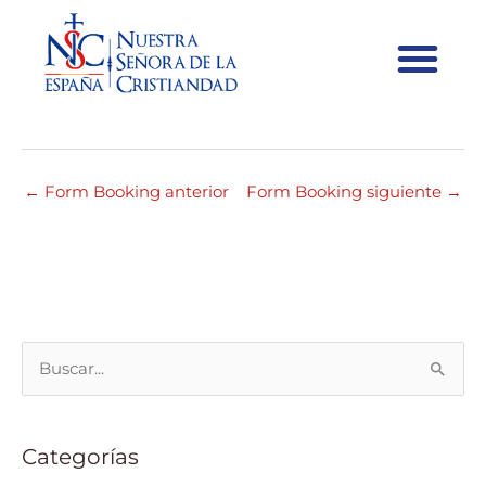
#35630 12:00 – 13:00
←
Form Booking anterior
Form Booking siguiente
→
B
u
s
Categorías
c