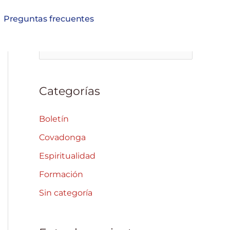
Preguntas frecuentes
B
u
s
Categorías
c
a
Boletín
r
Covadonga
p
Espiritualidad
o
Formación
r
Sin categoría
: