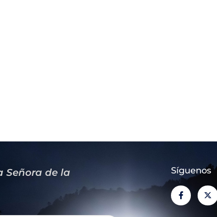
Síguenos
a Señora de la
F
X
a
-
c
t
e
w