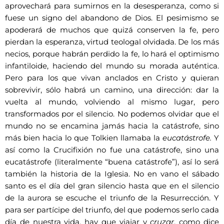
aprovechará para sumirnos en la desesperanza, como si
fuese un signo del abandono de Dios. El pesimismo se
apoderará de muchos que quizá conserven la fe, pero
pierdan la esperanza, virtud teologal olvidada. De los más
necios, porque habrán perdido la fe, lo hará el optimismo
infantiloide, haciendo del mundo su morada auténtica.
Pero para los que vivan anclados en Cristo y quieran
sobrevivir, sólo habrá un camino, una dirección: dar la
vuelta al mundo, volviendo al mismo lugar, pero
transformados por el silencio. No podemos olvidar que el
mundo no se encamina jamás hacia la catástrofe, sino
más bien hacia lo que Tolkien llamaba la
eucatástrofe.
Y
así como la Crucifixión no fue una catástrofe, sino una
eucatástrofe (literalmente “buena catástrofe”), así lo será
también la historia de la Iglesia. No en vano el sábado
santo es el día del gran silencio hasta que en el silencio
de la aurora se escuche el triunfo de la Resurrección. Y
para ser partícipe del triunfo, del que podemos serlo cada
día de nuestra vida, hay que viajar y
cruzar
, como dice