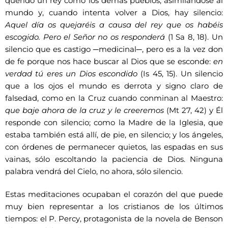
querido un rey como los demás pueblos, asimilándose al
mundo y, cuando intenta volver a Dios, hay silencio:
Aquel día os quejaréis a causa del rey que os habéis
escogido. Pero el Señor no os responderá
(1 Sa 8, 18). Un
silencio que es castigo ─medicinal─, pero es a la vez don
de fe porque nos hace buscar al Dios que se esconde:
en
verdad tú eres un Dios escondido
(Is 45, 15). Un silencio
que a los ojos el mundo es derrota y signo claro de
falsedad, como en la Cruz cuando conminan al Maestro:
que baje ahora de la cruz y le creeremos
(Mt 27, 42) y Él
responde con silencio; como la Madre de la Iglesia, que
estaba también está allí, de pie, en silencio; y los ángeles,
con órdenes de permanecer quietos, las espadas en sus
vainas, sólo escoltando la paciencia de Dios. Ninguna
palabra vendrá del Cielo, no ahora, sólo silencio.
Estas meditaciones ocupaban el corazón del que puede
muy bien representar a los cristianos de los últimos
tiempos: el P. Percy, protagonista de la novela de Benson