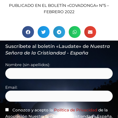
PUBLICADO EN EL BOLETÍN «COVADONGA» Nº5 –
FEBRERO 2022
Suscríbete al boletín «Laudate» de
Nuestra
Señora de la Cristiandad - España
Nombre (sin apellidos):
Email:
Conozco y acepto la
Política de Privacidad
de la
Asociación Nuestra Señora de la Cristiandad - España.