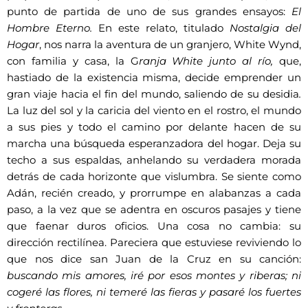
punto de partida de uno de sus grandes ensayos:
El
Hombre Eterno.
En este relato, titulado
Nostalgia del
Hogar
, nos narra la aventura de un granjero, White Wynd,
con familia y casa, la G
ranja White junto al río,
que,
hastiado de la existencia misma, decide emprender un
gran viaje hacia el fin del mundo, saliendo de su desidia
.
La luz del sol y la caricia del viento en el rostro, el mundo
a sus pies y todo el camino por delante hacen de su
marcha una búsqueda esperanzadora del hogar. Deja su
techo a sus espaldas, anhelando su verdadera morada
detrás de cada horizonte que vislumbra. Se siente como
Adán, recién creado, y prorrumpe en alabanzas a cada
paso, a la vez que se adentra en oscuros pasajes y tiene
que faenar duros oficios. Una cosa no cambia: su
dirección rectilínea. Pareciera que estuviese reviviendo lo
que nos dice san Juan de la Cruz en su canción:
buscando mis amores, iré por esos montes y riberas; ni
cogeré las flores, ni temeré las fieras y pasaré los fuertes