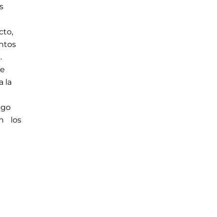
s
cto,
untos
.
de
a la
lgo
n los