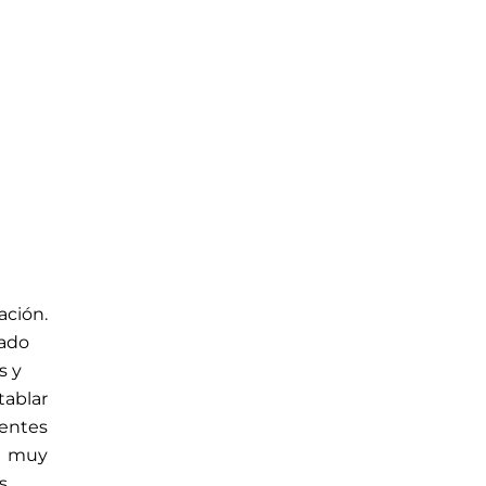
ación.
tado
s y
ablar
rentes
e muy
s