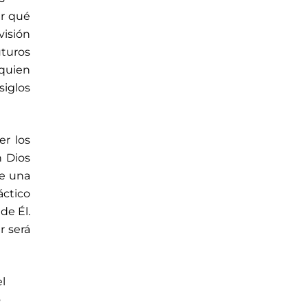
er qué
visión
turos
 quien
siglos
er los
n Dios
ue una
áctico
de Él.
r será
el
o