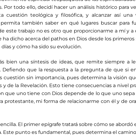
 Por todo ello, decidí hacer un análisis histórico para v
 cuestión teológica y filosófica, y alcanzar así una 
permita también saber en qué lugares buscar para fu
n de este trabajo no es otro que proporcionarme a mí y a
se ha dicho acerca del pathos en Dios desde los primeros 
 días y cómo ha sido su evolución.
más bien una síntesis de ideas, que remite siempre a le
s. Defiendo que la respuesta a la pregunta de que si e
s cuestión sin importancia, pues determina la
visión q
os
y de la Revelación. Esto tiene consecuencias a
nivel pr
ión
que uno tiene con Dios depende de lo que uno
sepa 
ra
protestante, mi forma de relacionarme con él y
de ora
sencilla. El primer epígrafe tratará sobre cómo se abordó 
ca. Este punto es fundamental, pues determina el camin