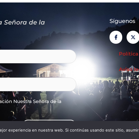
Síguenos
a Señora de la
F
X
a
-
c
t
e
w
b
i
Polític
o
t
o
t
k
e
Aviso le
-
r
f
ación Nuestra Señora de la
Suscribirme
jor experiencia en nuestra web. Si continúas usando este sitio, asumi