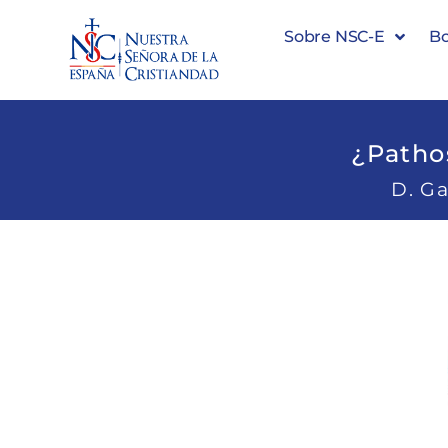
Sobre NSC-E
Bo
¿Pathos
D. Ga