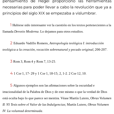
pensamiento de Hegel proporcionó las herramientas
necesarias para poder llevar a cabo la revolución que ya a
principios del siglo XIX se empezaba a vislumbrar.
1
Hubiese sido interesante ver la cuestión en los textos pertenecientes a la
llamada
Devotio Moderna
. Lo dejamos para otros estudios.
2
Eduardo Vadillo Romero,
Antropología teológica I: introducción
teológica a la creación, vocación sobrenatural y pecado original
, 206-207.
3
Rom 3, Rom 4 y Rom 7, 13-25.
4
1 Cor 1, 17- 29 y 1 Cor 1, 18-15; 2, 1-2. 2 Cor 12, 10.
5
Algunos ejemplos son las afirmaciones sobre la oscuridad e
irracionalidad de la Palabra de Dios y de este mismo o que la verdad de Dios
está oculta bajo lo que parece ser mentira. Véase Martín Lutero,
Obras Volumen
II: 95 Tesis sobre el Valor de las Indulgencias;
Martín Lutero,
Obras Volumen
IV: La voluntad determinada
.