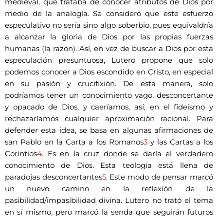
medieval, que trataba de conocer atributos de Dios por
medio de la analogía. Se consideró que este esfuerzo
especulativo no sería sino algo soberbio, pues equivaldría
a alcanzar la gloria de Dios por las propias fuerzas
humanas (la razón). Así, en vez de buscar a Dios por esta
especulación presuntuosa, Lutero propone que solo
podemos conocer a Dios escondido en Cristo, en especial
en su pasión y crucifixión. De esta manera, solo
podríamos tener un conocimiento vago, desconcertante
y opacado de Dios, y caeríamos, así, en el fideísmo y
rechazaríamos cualquier aproximación racional. Para
defender esta idea, se basa en algunas afirmaciones de
san Pablo en la Carta a los Romanos
3
y las Cartas a los
Corintios
4
. Es en la cruz donde se daría el verdadero
conocimiento de Dios. Esta teología está llena de
paradojas desconcertantes
5
. Este modo de pensar marcó
un nuevo camino en la reflexión de la
pasibilidad/impasibilidad divina. Lutero no trató el tema
en sí mismo, pero marcó la senda que seguirán futuros