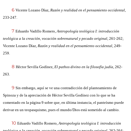
6
Vicente Lozano Díaz,
Razón y realidad en el pensamiento occidental
,
233-247.
7
Eduardo Vadillo Romero,
Antropología teológica I: introducción
teológica a la creación, vocación sobrenatural y pecado original
, 261-262;
Vicente Lozano Díaz,
Razón y realidad en el pensamiento occidental
, 249-
259.
8
Héctor Sevilla Godínez,
El pathos divino en la filosofía judía
, 262-
263.
9
Sin embargo, aquí se ve una contradicción del planteamiento de
Spinoza y de la apreciación de Héctor Sevilla Godínez con lo que se ha
comentado en la página 9 sobre que, en última instancia, el panteísmo puede
derivar en un teopasquismo, pues el mundo/Dios está sometido al cambio.
10
Eduardo Vadillo Romero,
Antropología teológica I: introducción
teológica a la creación, vocación sobrenatural y pecado original
, 262-264;