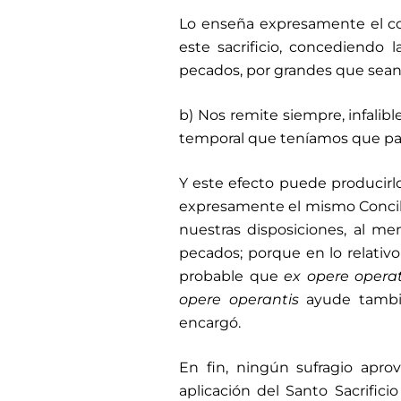
Lo enseña expresamente el con
este sacrificio, concediendo 
pecados, por grandes que sean
b) Nos remite siempre, infalib
temporal que teníamos que pag
Y este efecto puede producirlo
expresamente el mismo Concili
nuestras disposiciones, al me
pecados; porque en lo relativo
probable que
ex opere opera
opere
operantis
ayude tambié
encargó.
En fin, ningún sufragio apro
aplicación del Santo Sacrific