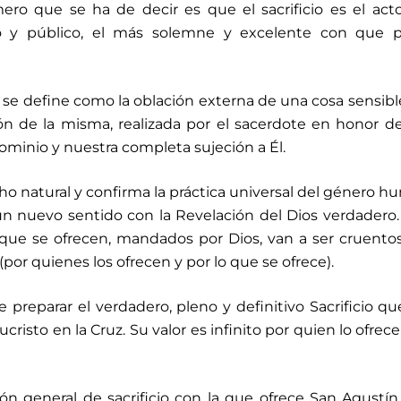
mero que se ha de decir es que el sacrificio es el ac
no y público, el más solemne y excelente con que 
cio se define como la oblación externa de una cosa sensibl
ón de la misma, realizada por el sacerdote en honor d
minio y nuestra completa sujeción a Él.
cho natural y confirma la práctica universal del género 
 un nuevo sentido con la Revelación del Dios verdadero.
os que se ofrecen, mandados por Dios, van a ser cruento
(por quienes los ofrecen y por lo que se ofrece).
 preparar el verdadero, pleno y definitivo Sacrificio qu
risto en la Cruz. Su valor es infinito por quien lo ofrece
 general de sacrificio con la que ofrece San Agustín