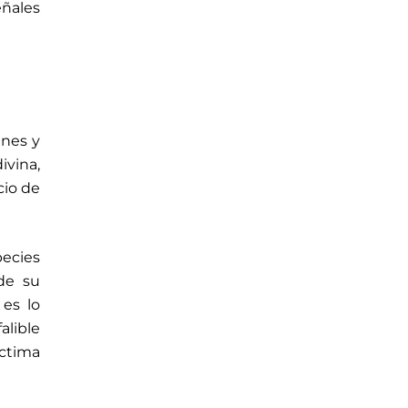
eñales
ines y
vina,
cio de
pecies
 de su
es lo
alible
íctima