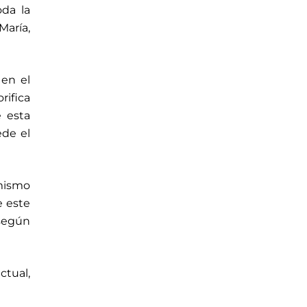
oda la
María,
 en el
rifica
e esta
ede el
 mismo
e este
 según
ctual,