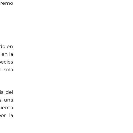
upremo
ado en
 en la
pecies
 sola
ia del
s, una
ruenta
or la