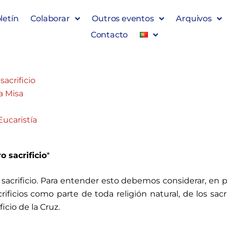
a en sábado. San Pantaleón, márti
letín
Colaborar
Outros eventos
Arquivos
grino 2024 – Nuestra Señora de la Cristiandad – 
Contacto
sacrificio
la Misa
Eucaristía
o sacrificio
*
sacrificio. Para entender esto debemos considerar, en 
rificios como parte de toda religión natural, de los sacri
ficio de la Cruz.