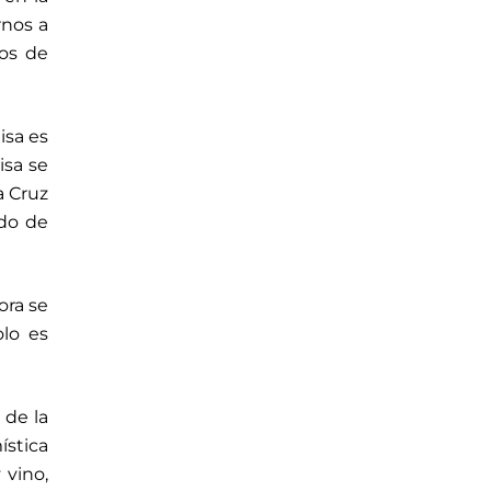
rnos a
nos de
isa es
isa se
a Cruz
odo de
ora se
olo es
 de la
ística
 vino,