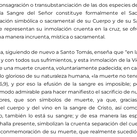
 consagración o transubstanciación de las dos especies d
a Sangre del Señor constituye formalmente el Sacri
paración simbólica o sacramental de su Cuerpo y de su 
ue representan su inmolación cruenta en la cruz, se of
a manera incruenta, mística o sacramental.
lica, siguiendo de nuevo a Santo Tomás, enseña que “en l
 y con todos sus sufrimientos, y esta inmolación de la V
de una muerte cruenta, voluntariamente padecida; en c
ado glorioso de su naturaleza humana, «la muerte no tend
9), y por eso la efusión de la sangre es imposible; p
 modo admirable para hacer manifiesto el sacrificio de n
ores, que son símbolos de muerte, ya que, gracias
el cuerpo y del vino en la sangre de Cristo, así como
, también lo está su sangre; y de esa manera las es
e halla presente, simbolizan la cruenta separación del cu
la conmemoración de su muerte, que realmente sucedió