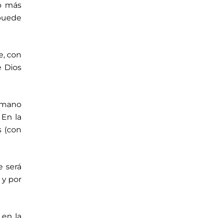
to más
puede
e, con
e Dios
humano
 En la
s (con
e será
 y por
 en la