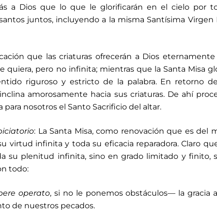
ás a Dios que lo que le glorificarán en el cielo por t
santos juntos, incluyendo a la misma Santísima Virgen 
icación que las criaturas ofrecerán a Dios eternamente
e quiera, pero no infinita; mientras que la Santa Misa glo
entido riguroso y estricto de la palabra. En retorno d
 inclina amorosamente hacia sus criaturas. De ahí proc
ara nosotros el Santo Sacrificio del altar.
iciatorio
: La Santa Misa, como renovación que es del
su virtud infinita y toda su eficacia reparadora. Claro qu
a su plenitud infinita, sino en grado limitado y finito,
on todo:
pere operato
, si no le ponemos obstáculos— la gracia a
nto de nuestros pecados.