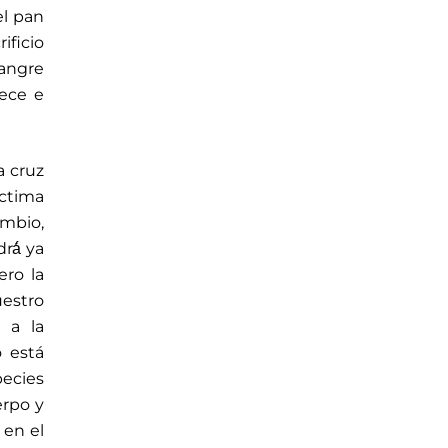
el pan
ficio
Sangre
rece e
a cruz
íctima
ambio,
rá́ ya
ero la
uestro
 a la
 está
pecies
erpo y
 en el