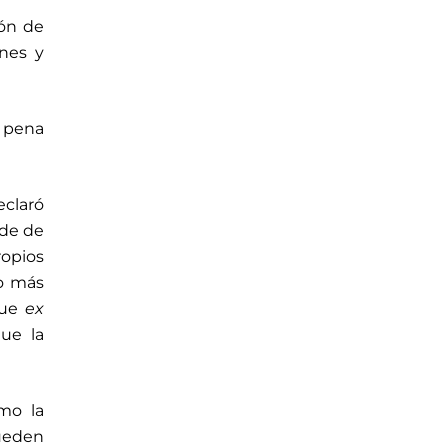
ión de
enes y
a pena
claró
nde de
ropios
lo más
que
ex
ue la
mo la
pueden