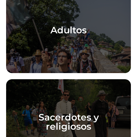
Todo laico en buena forma física puede hacerlo
Adultos
como peregrino caminante. Se peregrina en
grupos denominados Capítulos.
Es indispensable su presencia para proveer de
ayuda espiritual a los peregrinos. No es
necesario que realicen la peregrinación
Sacerdotes y
completa, pueden participar incluso sólo un día
religiosos
o durante ciertos tramos y ejercer su ministerio
en los momentos de descanso. NSC-E ofrece