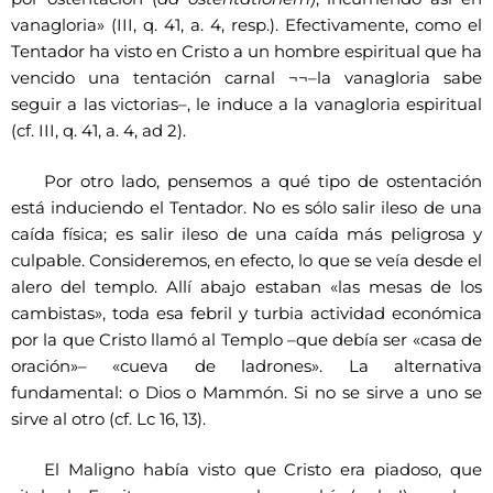
vanagloria» (III, q. 41, a. 4, resp.). Efectivamente, como el
Tentador ha visto en Cristo a un hombre espiritual que ha
vencido una tentación carnal ¬¬–la vanagloria sabe
seguir a las victorias–, le induce a la vanagloria espiritual
(cf. III, q. 41, a. 4, ad 2).
Por otro lado, pensemos a qué tipo de ostentación
está induciendo el Tentador. No es sólo salir ileso de una
caída física; es salir ileso de una caída más peligrosa y
culpable. Consideremos, en efecto, lo que se veía desde el
alero del templo. Allí abajo estaban «las mesas de los
cambistas», toda esa febril y turbia actividad económica
por la que Cristo llamó al Templo –que debía ser «casa de
oración»– «cueva de ladrones». La alternativa
fundamental: o Dios o Mammón. Si no se sirve a uno se
sirve al otro (cf. Lc 16, 13).
El Maligno había visto que Cristo era piadoso, que