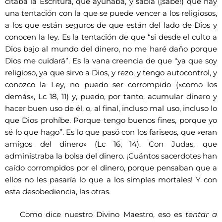
citaba la Escritura, que ayunaba, y sabía (¡sabe!) que hay
una tentación con la que se puede vencer a los religiosos,
a los que están seguros de que están del lado de Dios y
conocen la ley. Es la tentación de que “si desde el culto a
Dios bajo al mundo del dinero, no me haré daño porque
Dios me cuidará”. Es la vana creencia de que “ya que soy
religioso, ya que sirvo a Dios, y rezo, y tengo autocontrol, y
conozco la Ley, no puedo ser corrompido («como los
demás», Lc 18, 11) y, puedo, por tanto, acumular dinero y
hacer buen uso de él, o, al final, incluso mal uso, incluso lo
que Dios prohíbe. Porque tengo buenos fines, porque yo
sé lo que hago”. Es lo que pasó con los fariseos, que «eran
amigos del dinero» (Lc 16, 14). Con Judas, que
administraba la bolsa del dinero. ¡Cuántos sacerdotes han
caído corrompidos por el dinero, porque pensaban que a
ellos no les pasaría lo que a los simples mortales! Y con
esta desobediencia, las otras.
Como dice nuestro Divino Maestro, eso es
tentar a