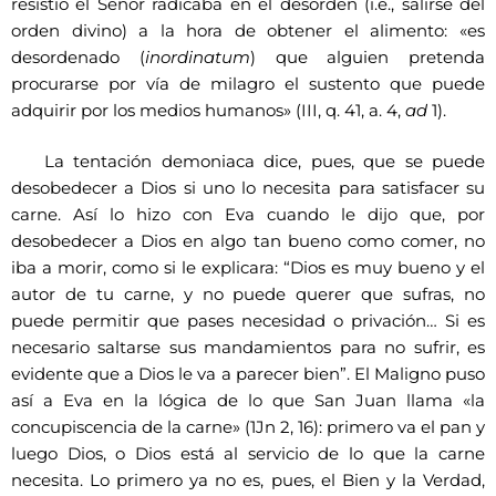
resistió el Señor radicaba en el desorden (i.e., salirse del
orden divino) a la hora de obtener el alimento: «es
desordenado (
inordinatum
) que alguien pretenda
procurarse por vía de milagro el sustento que puede
adquirir por los medios humanos» (III, q. 41, a. 4,
ad
1).
La tentación demoniaca dice, pues, que se puede
desobedecer a Dios si uno lo necesita para satisfacer su
carne. Así lo hizo con Eva cuando le dijo que, por
desobedecer a Dios en algo tan bueno como comer, no
iba a morir, como si le explicara: “Dios es muy bueno y el
autor de tu carne, y no puede querer que sufras, no
puede permitir que pases necesidad o privación… Si es
necesario saltarse sus mandamientos para no sufrir, es
evidente que a Dios le va a parecer bien”. El Maligno puso
así a Eva en la lógica de lo que San Juan llama «la
concupiscencia de la carne» (1Jn 2, 16): primero va el pan y
luego Dios, o Dios está al servicio de lo que la carne
necesita. Lo primero ya no es, pues, el Bien y la Verdad,