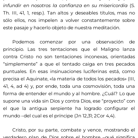
infundir en nosotros la confianza en su misericordia
(S.
Th. III, 41, 1, resp.). Tan altos y deseables títulos, mas no
sólo ellos, nos impelen a volver constantemente sobre
este pasaje y hacerlo objeto de nuestra meditación.
Podemos comenzar por una observación de
principio. Las tres tentaciones que el Maligno lanza
contra Cristo no son tentaciones inconexas, orientadas
“simplemente” a que el tentado caiga en tres pecados
puntuales. En esas insinuaciones luciferinas está, como
precisa el Aquinate, «la materia de todos los pecados» (III,
41, 4, ad 4) y, por ende, toda una cosmovisión, toda una
forma de entender el mundo y al hombre. ¿Cuál? Lo que
supone una vida sin Dios y contra Dios, ese “proyecto” con
el que la antigua serpiente ha logrado configurar el
mundo –del cual es el príncipe (Jn 12,31; 2Cor 4,4).
Cristo, por su parte, combate y vence, mostrando el
verdadero plan de Dios sobre el hombre –qué significa