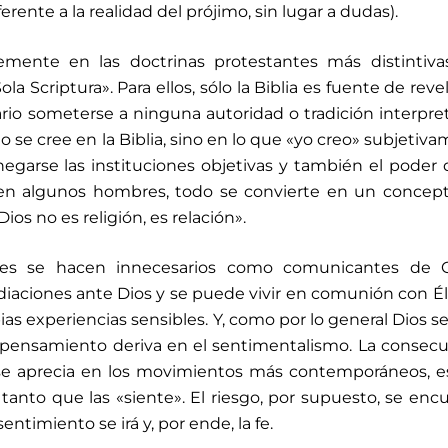
rente a la realidad del prójimo, sin lugar a dudas).
emente en las doctrinas protestantes más distintiva
ola Scriptura». Para ellos, sólo la Biblia es fuente de reve
ario someterse a ninguna autoridad o tradición interpret
o se cree en la Biblia, sino en lo que «yo creo» subjetiv
 negarse las instituciones objetivas y también el poder 
en algunos hombres, todo se convierte en un concept
ios no es religión, es relación».
es se hacen innecesarios como comunicantes de Gr
iaciones ante Dios y se puede vivir en comunión con Él
pias experiencias sensibles. Y, como por lo general Dios s
e pensamiento deriva en el sentimentalismo. La consec
e se aprecia en los movimientos más contemporáneos, 
tanto que las «siente». El riesgo, por supuesto, se enc
entimiento se irá y, por ende, la fe.