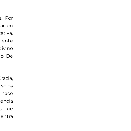
s. Por
lación
ativa.
amente
divino
o. De
acia,
 solos
e hace
uencia
es que
uentra