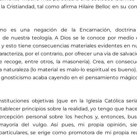
 Cristiandad, tal como afirma Hilaire Belloc en su co
smo es una negación de la Encarnación, doctrina
 de nuestra teología. A Dios se le conoce por medio
o, y esto tiene consecuencias materiales evidentes en n
racteriza, por el contrario, por ofrecer una vía de salvac
e recoge, entre otros, la masonería). Crea, en consecu
 naturaleza (lo material es malo-lo espiritual es bueno). 
el gnosticismo acaba cayendo en el pensamiento mágic
nstituciones objetivas (que en la Iglesia Católica serí
tablecer principios sobre la realidad, yo tengo que hac
ercepción personal sobre los hechos y, entonces, bus
 mayoría del vulgo. Así pues, mi propia opinión, si
articulares, se erige como promotora de mi propia re