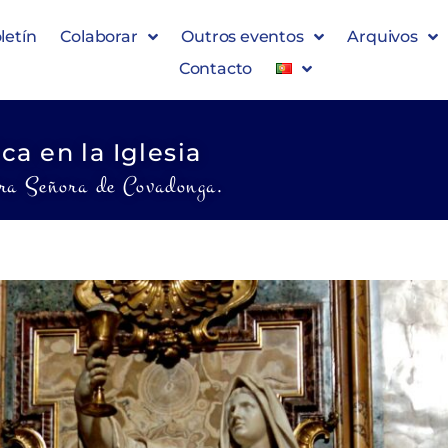
letín
Colaborar
Outros eventos
Arquivos
Contacto
ca en la Iglesia
ra Señora de Covadonga.