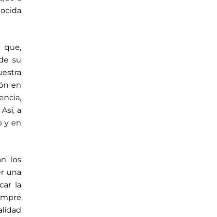
nocida
 que,
 de su
uestra
ión en
encia,
Así, a
o y en
an los
er una
car la
empre
alidad