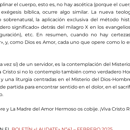
iplinar el cuerpo, esto es, no hay ascética (porque el cue
 exégesis bíblica, ocurre algo similar. La nueva teolo
 sobrenatural, la aplicación exclusiva del método hist
adero significado» detrás del milagro X en los evangelio
guración), etc. En resumen, cuando no hay certezas
», y, como Dios es Amor, cada uno que opere como lo 
a vez sí) de un servidor, es la contemplación del Misterio
a Cristo si no lo contemplo también como verdadero H
 y una liturgia centradas en el Misterio del Dios-Homb
e partida para encontrar sentido en el dolor, en el sacrifi
o.
e y La Madre del Amor Hermoso os cobije. ¡Viva Cristo R
N EL
BOLETÍN «LAUDATE» Nº41 – FEBRERO 2025