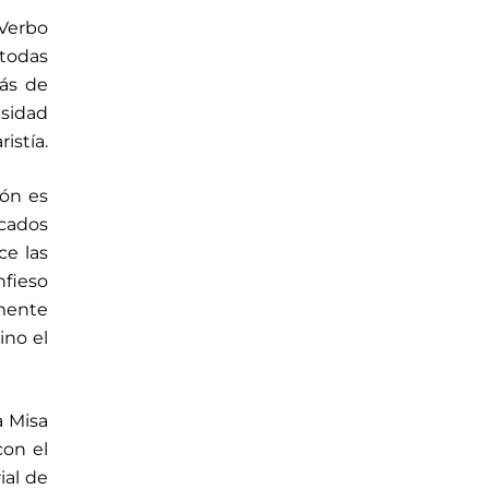
 Verbo
 todas
más de
esidad
istía.
ión es
cados
ce las
fieso
amente
ino el
a Misa
con el
ial de