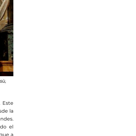
sù,
. Este
sde la
indes.
ado el
 que a