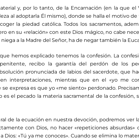
terial y, por lo tanto, de la Encarnación (en la que el
leza al adoptarla Él mismo), donde se halla el motivo de
acoger la piedad católica. Todos los sacramentos, ade
ero en su «relación» con este Dios mágico, no cabe nec
e niega a la Madre del Señor, ha de negar también la Eucar
que hemos explicado tenemos la confesión. La confes
 penitente, recibo la garantía del perdón de los pe
absolución pronunciada de labios del sacerdote, que ha
ben interpretaciones, mientras que en el «yo me con
e se expresa es que yo «me siento» perdonado. Precis
 es el pecado la materia sacramental de la confesión, s
ral de la ecuación en nuestra devoción, podremos ver l
ectamente con Dios, no hacer «repeticiones absurdas» 
a Dios: «Tú ya me conoces». Cuando se elimina lo mater