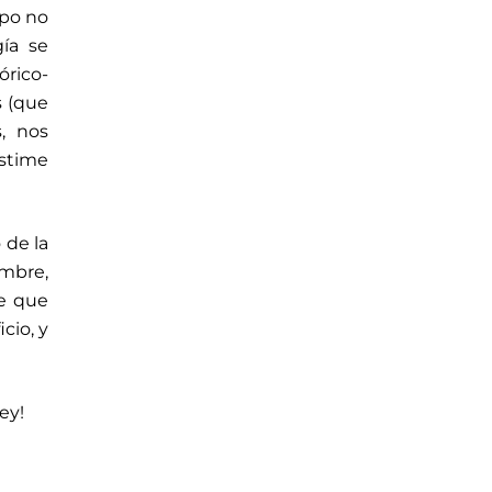
rpo no
gía se
órico-
s (que
, nos
estime
 de la
ombre,
re que
cio, y
ey!