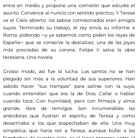
entra en medio y propone una comisión que estudie el
asunto. Convence al nuncio con sentido práctico. Y Teresa
ve el Cielo abierto: los sabios comisionados eran amigos
suyos. Terminado su trabajo, el rey envía su informe a
Roma, pidiendo ─y ya sabemos como piden los reyes de
España─ que se conserve la descalcez, una de las joyas
más preciadas de su corona. Felipe II salva la obra
teresiana. Una novela.
Grosso modo
, así fue la lucha. Los santos no se han
plegado sin más a la voluntad de sus superiores. Han
sabido hacer “sus trampas” para salirse con la suya,
cuando entendían que era la de Dios. Callar o hablar
cuando toca. Con humildad, pero con firmeza y alma
grande, libre de remilgos. Son innumerables las
anécdotas que ilustran el espíritu de Teresa y como
desarmaba a los que sospechaban de ella. Una muy
simpática, que haría reír a Teresa, aunque bufar a las
femibobas de nuestro siglo, es el lance precioso entre el