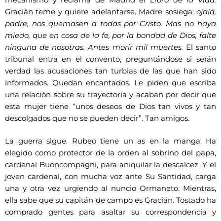
mecanismo y reclama de Madrid el
Libro de la Vida.
Gracián teme y quiere adelantarse. Madre sosiega:
ojalá,
padre, nos quemasen a todas por Cristo. Mas no haya
miedo, que en cosa de la fe, por la bondad de Dios, falte
ninguna de nosotras. Antes morir mil muertes.
El santo
tribunal entra en el convento, preguntándose si serán
verdad las acusaciones tan turbias de las que han sido
informados. Quedan encantados. Le piden que escriba
una relación sobre su trayectoria y acaban por decir que
esta mujer tiene “unos deseos de Dios tan vivos y tan
descolgados que no se pueden decir”. Tan amigos.
La guerra sigue. Rubeo tiene un as en la manga. Ha
elegido como protector de la orden al sobrino del papa,
cardenal Buoncompagni, para aniquilar la descalcez. Y el
joven cardenal, con mucha voz ante Su Santidad, carga
una y otra vez urgiendo al nuncio Ormaneto. Mientras,
ella sabe que su capitán de campo es Gracián. Tostado ha
comprado gentes para asaltar su correspondencia y