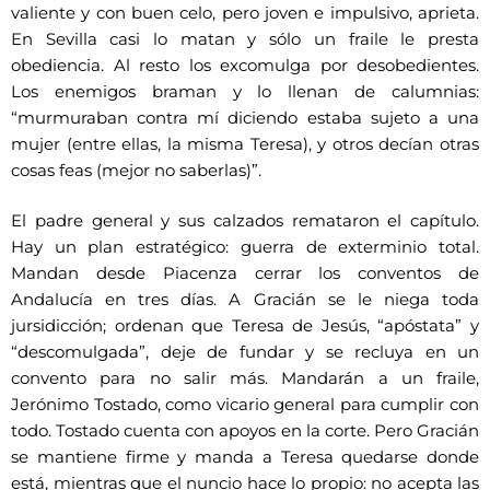
valiente y con buen celo, pero joven e impulsivo, aprieta.
En Sevilla casi lo matan y sólo un fraile le presta
obediencia. Al resto los excomulga por desobedientes.
Los enemigos braman y lo llenan de calumnias:
“murmuraban contra mí diciendo estaba sujeto a una
mujer (entre ellas, la misma Teresa), y otros decían otras
cosas feas (mejor no saberlas)”.
El padre general y sus calzados remataron el capítulo.
Hay un plan estratégico: guerra de exterminio total.
Mandan desde Piacenza cerrar los conventos de
Andalucía en tres días. A Gracián se le niega toda
jursidicción; ordenan que Teresa de Jesús, “apóstata” y
“descomulgada”, deje de fundar y se recluya en un
convento para no salir más. Mandarán a un fraile,
Jerónimo Tostado, como vicario general para cumplir con
todo. Tostado cuenta con apoyos en la corte. Pero Gracián
se mantiene firme y manda a Teresa quedarse donde
está, mientras que el nuncio hace lo propio: no acepta las