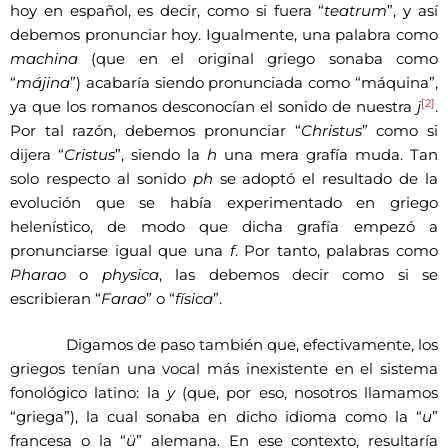
hoy en español, es decir, como si fuera “
teatrum
”, y así
debemos pronunciar hoy. Igualmente, una palabra como
machina
(que en el original griego sonaba como
“
májina
”) acabaría siendo pronunciada como “máquina”,
[2]
ya que los romanos desconocían el sonido de nuestra
j
.
Por tal razón, debemos pronunciar “
Christus
” como si
dijera “
Cristus
”, siendo la
h
una mera grafía muda. Tan
solo respecto al sonido
ph
se adoptó el resultado de la
evolución que se había experimentado en griego
helenístico, de modo que dicha grafía empezó a
pronunciarse igual que una
f
. Por tanto, palabras como
Pharao
o
physica
, las debemos decir como si se
escribieran “
Farao
” o “
física
”.
Digamos de paso también que, efectivamente, los
griegos tenían una vocal más inexistente en el sistema
fonológico latino: la
y
(que, por eso, nosotros llamamos
“griega”), la cual sonaba en dicho idioma como la “
u
”
francesa o la “
ü
” alemana. En ese contexto, resultaría