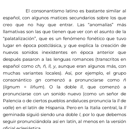
El consonantismo latino es bastante similar al
español, con algunos matices secundarios sobre los que
creo que no hay que entrar. Las “anomalías” más
llamativas son las que tienen que ver con el asunto de la
“palatalización”, que es un fenómeno fonético que tuvo
lugar en época postclásica, y que explica la creación de
nuevos sonidos inexistentes en época anterior que
después pasaron a las lenguas romances (transcritos en
español como
ch, ñ, ll, y
, aunque eran algunos más, con
muchas variantes locales). Así, por ejemplo, el grupo
consonántico
gn
comenzó a pronunciarse como
ñ
(
lignum
=
liñum
). O la doble
ll
, que comenzó a
pronunciarse con un sonido nuevo (como un señor de
Palencia o de ciertos pueblos andaluces pronuncia la
ll
de
valle
) en el latín de Hispania. Pero en la Italia central, la
ll
geminada siguió siendo una doble
l
, por lo que debemos
seguir pronunciándola así en latín, al menos en la versión
oficial eclesiástica.