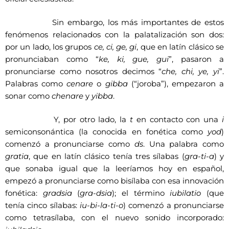
Sin embargo, los más importantes de estos
fenómenos relacionados con la palatalización son dos:
por un lado, los grupos
ce, ci, ge, gi
, que en latín clásico se
pronunciaban como “
ke, ki, gue, gui
”, pasaron a
pronunciarse como nosotros decimos “
che, chi, ye, yi
”.
Palabras como
cenare
o
gibba
(“joroba”), empezaron a
sonar como
chenare
y
yibba
.
Y, por otro lado, la
t
en contacto con una
i
semiconsonántica (la conocida en fonética como
yod
)
comenzó a pronunciarse como
ds
. Una palabra como
gratia
, que en latín clásico tenía tres sílabas (
gra-ti-a
) y
que sonaba igual que la leeríamos hoy en español,
empezó a pronunciarse como bisílaba con esa innovación
fonética:
gradsia
(
gra-dsia
); el término
iubilatio
(que
tenía cinco sílabas:
iu-bi-la-ti-o
) comenzó a pronunciarse
como tetrasílaba, con el nuevo sonido incorporado: