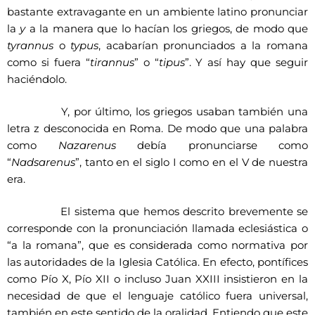
bastante extravagante en un ambiente latino pronunciar
la
y
a la manera que lo hacían los griegos, de modo que
tyrannus
o
typus
, acabarían pronunciados a la romana
como si fuera “
tirannus
” o “
tipus
”. Y así hay que seguir
haciéndolo.
Y, por último, los griegos usaban también una
letra z desconocida en Roma. De modo que una palabra
como
Nazarenus
debía pronunciarse como
“
Nadsarenus
”, tanto en el siglo I como en el V de nuestra
era.
El sistema que hemos descrito brevemente se
corresponde con la pronunciación llamada eclesiástica o
“a la romana”, que es considerada como normativa por
las autoridades de la Iglesia Católica. En efecto, pontífices
como Pío X, Pío XII o incluso Juan XXIII insistieron en la
necesidad de que el lenguaje católico fuera universal,
también en este sentido de la oralidad. Entiendo que este