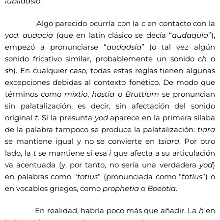
iubiladsio
.
Algo parecido ocurría con la
c
en contacto con la
yod
:
audacia
(que en latín clásico se decía “
audaquia
”),
empezó a pronunciarse “
audadsia
” (o tal vez algún
sonido fricativo similar, probablemente un sonido
ch
o
sh
). En cualquier caso, todas estas reglas tienen algunas
excepciones debidas al contexto fonético. De modo que
términos como
mixtio
,
hostia
o
Bruttium
se pronuncian
sin palatalización, es decir, sin afectación del sonido
original
t
. Si la presunta
yod
aparece en la primera sílaba
de la palabra tampoco se produce la palatalización:
tiara
se mantiene igual y no se convierte en
tsiara
. Por otro
lado, la
t
se mantiene si esa
i
que afecta a su articulación
va acentuada (y, por tanto, no sería una verdadera
yod
)
en palabras como “
totius
” (pronunciada como “
totíus
”) o
en vocablos griegos, como
prophetia
o
Boeotia
.
En realidad, habría poco más que añadir. La
h
en