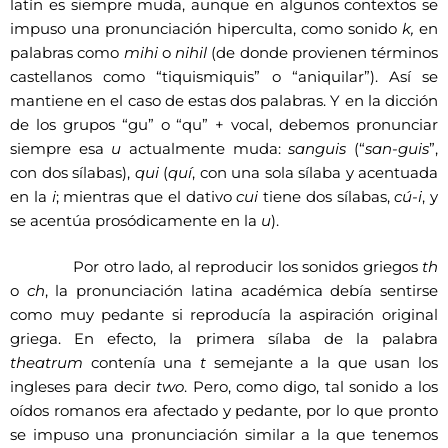
latín es siempre muda, aunque en algunos contextos se
impuso una pronunciación hiperculta, como sonido
k,
en
palabras como
mihi
o
nihil
(de donde provienen términos
castellanos como “tiquismiquis” o “aniquilar”). Así se
mantiene en el caso de estas dos palabras. Y en la dicción
de los grupos “gu” o “qu” + vocal, debemos pronunciar
siempre esa
u
actualmente muda:
sanguis
(“
san-guis
”,
con dos sílabas),
qui
(
qu
í
, con una sola sílaba y acentuada
en la
i
; mientras que el dativo
cui
tiene dos sílabas,
cú-i
, y
se acentúa prosódicamente en la
u
).
Por otro lado, al reproducir los sonidos griegos
th
o
ch
, la pronunciación latina académica debía sentirse
como muy pedante si reproducía la aspiración original
griega. En efecto, la primera sílaba de la palabra
theatrum
contenía una
t
semejante a la que usan los
ingleses para decir
two
. Pero, como digo, tal sonido a los
oídos romanos era afectado y pedante, por lo que pronto
se impuso una pronunciación similar a la que tenemos