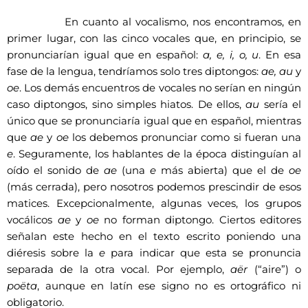
En cuanto al vocalismo, nos encontramos, en
primer lugar, con las cinco vocales que, en principio, se
pronunciarían igual que en español:
a, e, i, o, u
. En esa
fase de la lengua, tendríamos solo tres diptongos:
ae, au
y
oe
. Los demás encuentros de vocales no serían en ningún
caso diptongos, sino simples hiatos. De ellos,
au
sería el
único que se pronunciaría igual que en español, mientras
que
ae
y
oe
los debemos pronunciar como si fueran una
e
. Seguramente, los hablantes de la época distinguían al
oído el sonido de
ae
(una
e
más abierta) que el de
oe
(más cerrada), pero nosotros podemos prescindir de esos
matices. Excepcionalmente, algunas veces, los grupos
vocálicos
ae
y
oe
no forman diptongo. Ciertos editores
señalan este hecho en el texto escrito poniendo una
diéresis sobre la
e
para indicar que esta se pronuncia
separada de la otra vocal. Por ejemplo,
a
ë
r
(“aire”) o
poëta
, aunque en latín ese signo no es ortográfico ni
obligatorio.