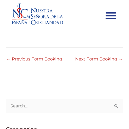
#35179 17:00 – 18:00 | Nossa
Senhora da Cristandade
←
Previous Form Booking
Next Form Booking
→
S
e
a