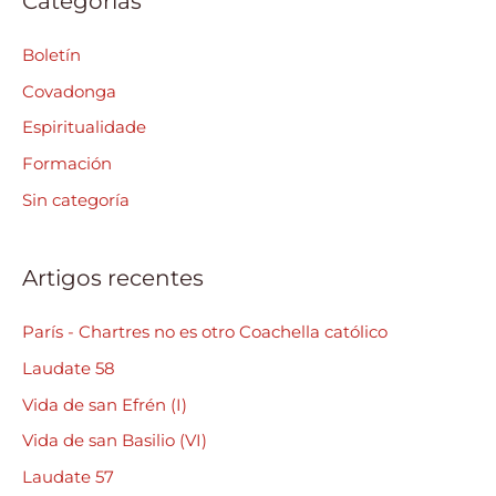
Categorias
r
c
Boletín
h
Covadonga
f
Espiritualidade
o
Formación
r
Sin categoría
:
Artigos recentes
París - Chartres no es otro Coachella católico
Laudate 58
Vida de san Efrén (I)
Vida de san Basilio (VI)
Laudate 57