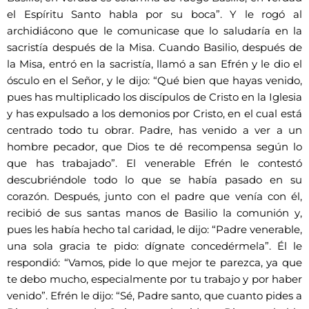
el Espíritu Santo habla por su boca”. Y le rogó al
archidiácono que le comunicase que lo saludaría en la
sacristía después de la Misa. Cuando Basilio, después de
la Misa, entró en la sacristía, llamó a san Efrén y le dio el
ósculo en el Señor, y le dijo: “Qué bien que hayas venido,
pues has multiplicado los discípulos de Cristo en la Iglesia
y has expulsado a los demonios por Cristo, en el cual está
centrado todo tu obrar. Padre, has venido a ver a un
hombre pecador, que Dios te dé recompensa según lo
que has trabajado”. El venerable Efrén le contestó
descubriéndole todo lo que se había pasado en su
corazón. Después, junto con el padre que venía con él,
recibió de sus santas manos de Basilio la comunión y,
pues les había hecho tal caridad, le dijo: “Padre venerable,
una sola gracia te pido: dígnate concedérmela”. Él le
respondió: “Vamos, pide lo que mejor te parezca, ya que
te debo mucho, especialmente por tu trabajo y por haber
venido”. Efrén le dijo: “Sé, Padre santo, que cuanto pides a