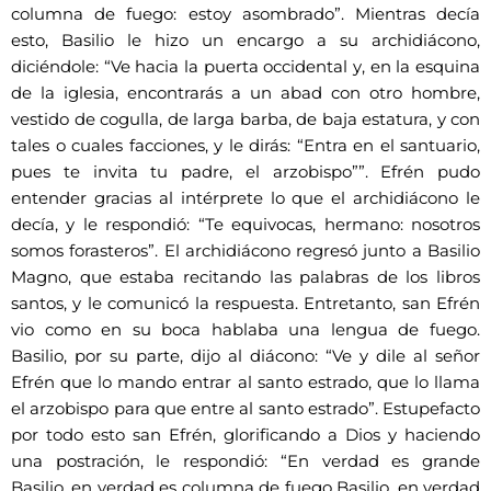
columna de fuego: estoy asombrado”. Mientras decía
esto, Basilio le hizo un encargo a su archidiácono,
diciéndole: “Ve hacia la puerta occidental y, en la esquina
de la iglesia, encontrarás a un abad con otro hombre,
vestido de cogulla, de larga barba, de baja estatura, y con
tales o cuales facciones, y le dirás: “Entra en el santuario,
pues te invita tu padre, el arzobispo””. Efrén pudo
entender gracias al intérprete lo que el archidiácono le
decía, y le respondió: “Te equivocas, hermano: nosotros
somos forasteros”. El archidiácono regresó junto a Basilio
Magno, que estaba recitando las palabras de los libros
santos, y le comunicó la respuesta. Entretanto, san Efrén
vio como en su boca hablaba una lengua de fuego.
Basilio, por su parte, dijo al diácono: “Ve y dile al señor
Efrén que lo mando entrar al santo estrado, que lo llama
el arzobispo para que entre al santo estrado”. Estupefacto
por todo esto san Efrén, glorificando a Dios y haciendo
una postración, le respondió: “En verdad es grande
Basilio, en verdad es columna de fuego Basilio, en verdad