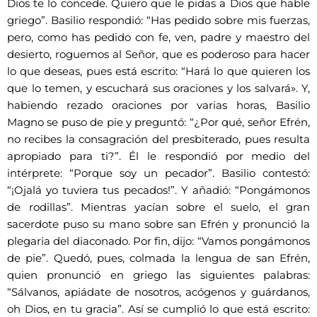
Dios te lo concede. Quiero que le pidas a Dios que hable
griego”. Basilio respondió: “Has pedido sobre mis fuerzas,
pero, como has pedido con fe, ven, padre y maestro del
desierto, roguemos al Señor, que es poderoso para hacer
lo que deseas, pues está escrito: “Hará lo que quieren los
que lo temen, y escuchará sus oraciones y los salvará». Y,
habiendo rezado oraciones por varias horas, Basilio
Magno se puso de pie y preguntó: “¿Por qué, señor Efrén,
no recibes la consagración del presbiterado, pues resulta
apropiado para ti?”. Él le respondió por medio del
intérprete: “Porque soy un pecador”. Basilio contestó:
“¡Ojalá yo tuviera tus pecados!”. Y añadió: “Pongámonos
de rodillas”. Mientras yacían sobre el suelo, el gran
sacerdote puso su mano sobre san Efrén y pronunció la
plegaria del diaconado. Por fin, dijo: “Vamos pongámonos
de pie”. Quedó, pues, colmada la lengua de san Efrén,
quien pronunció en griego las siguientes palabras:
“Sálvanos, apiádate de nosotros, acógenos y guárdanos,
oh Dios, en tu gracia”. Así se cumplió lo que está escrito: