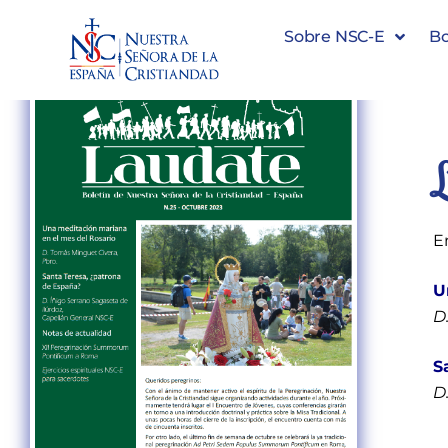
Sobre NSC-E
Bo
E
U
D
S
D