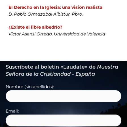
El Derecho en la Iglesia: una visión realista
D. Pablo Ormazabal Albistur, Pbro.
¿Existe el libre albedrío?
Víctor Asensi Ortega, Universidad de Valencia
Suscríbete al boletín «Laudate» de
Nuestra
Señora de la Cristiandad - España
Nombre (sin apellidos):
Email: