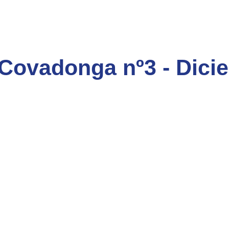
Covadonga nº3 - Dici
En este número:
La puerta de la Navidad
D. Rodrigo Menéndez Piñar, Pbro.
La Misa del Gallo: música sacra y devoción popular
D. Raúl del Toro Sola, Profesor de órgano del Conservatorio P
La formación del
Ordo Missae
del Misal de San Pío V
D. Gabriel S. Díaz-Patri, Pbro.