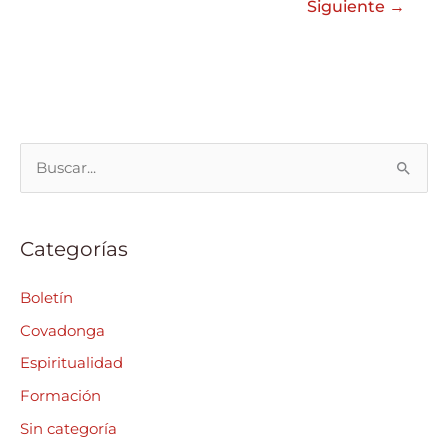
Siguiente
→
B
u
s
Categorías
c
a
Boletín
r
Covadonga
p
Espiritualidad
o
Formación
r
Sin categoría
: