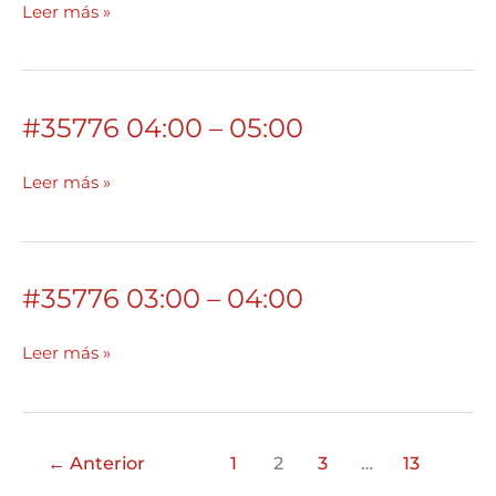
–
Leer más »
06:00
#35776 04:00 – 05:00
#35776
04:00
–
Leer más »
05:00
#35776 03:00 – 04:00
#35776
03:00
–
Leer más »
04:00
←
Anterior
1
2
3
…
13