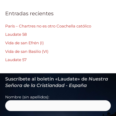
Entradas recientes
París – Chartres no es otro Coachella católico
Laudate 58
Vida de san Efrén (I)
Vida de san Basilio (VI)
Laudate 57
Suscríbete al boletín «Laudate» de
Nuestra
Señora de la Cristiandad - España
Nombre (sin apellidos):