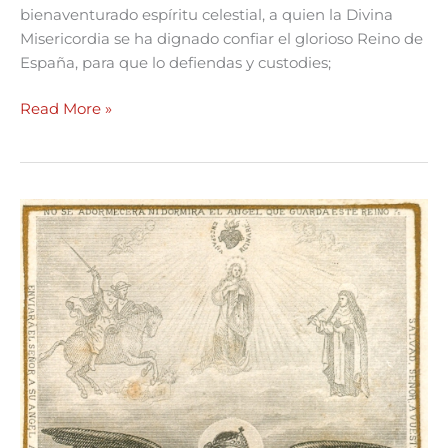
bienaventurado espíritu celestial, a quien la Divina
Misericordia se ha dignado confiar el glorioso Reino de
España, para que lo defiendas y custodies;
Read More »
Novena
al
Santo
Ángel
Custodio
de
España.
Octavo
día