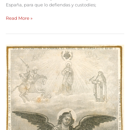
España, para que lo defiendas y custodies;
Read More »
Novena
al
Santo
Ángel
Custodio
de
España.
Primer
día