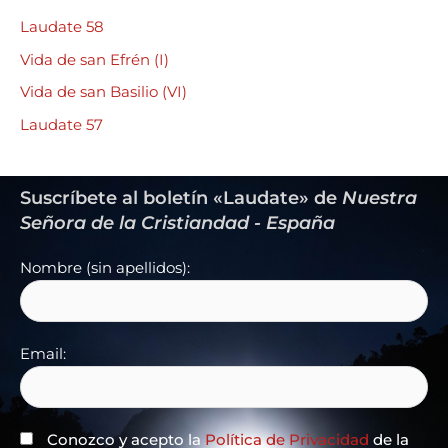
Laudate 58
Vida de san Efrén (I)
Vida de san Basilio (VI)
Laudate 57
Suscríbete al boletín «Laudate» de
Nuestra
Señora de la Cristiandad - España
Nombre (sin apellidos):
Email:
Conozco y acepto la
Política de Privacidad
de la