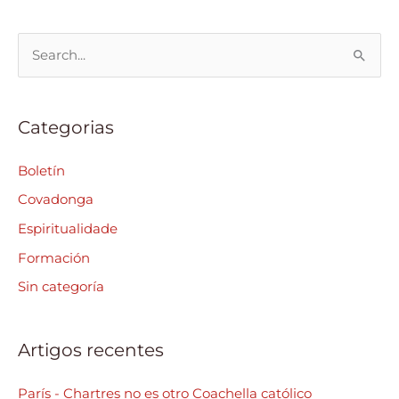
S
e
a
Categorias
r
c
Boletín
h
Covadonga
f
Espiritualidade
o
Formación
r
Sin categoría
:
Artigos recentes
París - Chartres no es otro Coachella católico