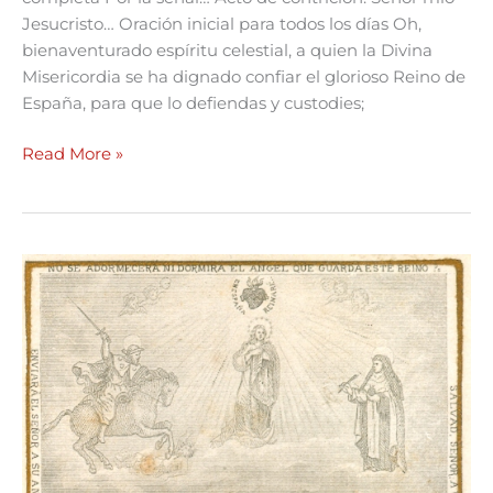
Jesucristo… Oración inicial para todos los días Oh,
bienaventurado espíritu celestial, a quien la Divina
Misericordia se ha dignado confiar el glorioso Reino de
España, para que lo defiendas y custodies;
Read More »
Novena
al
Santo
Ángel
Custodio
de
España.
Tercer
día