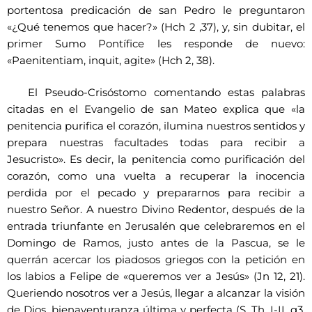
portentosa predicación de san Pedro le preguntaron
«¿Qué tenemos que hacer?» (Hch 2 ,37), y, sin dubitar, el
primer Sumo Pontífice les responde de nuevo:
«Paenitentiam, inquit, agite» (Hch 2, 38).
El Pseudo-Crisóstomo comentando estas palabras
citadas en el Evangelio de san Mateo explica que «la
penitencia purifica el corazón, ilumina nuestros sentidos y
prepara nuestras facultades todas para recibir a
Jesucristo». Es decir, la penitencia como purificación del
corazón, como una vuelta a recuperar la inocencia
perdida por el pecado y prepararnos para recibir a
nuestro Señor. A nuestro Divino Redentor, después de la
entrada triunfante en Jerusalén que celebraremos en el
Domingo de Ramos, justo antes de la Pascua, se le
querrán acercar los piadosos griegos con la petición en
los labios a Felipe de «queremos ver a Jesús» (Jn 12, 21).
Queriendo nosotros ver a Jesús, llegar a alcanzar la visión
de Dios, bienaventuranza última y perfecta (S. Th. I-II, q3,