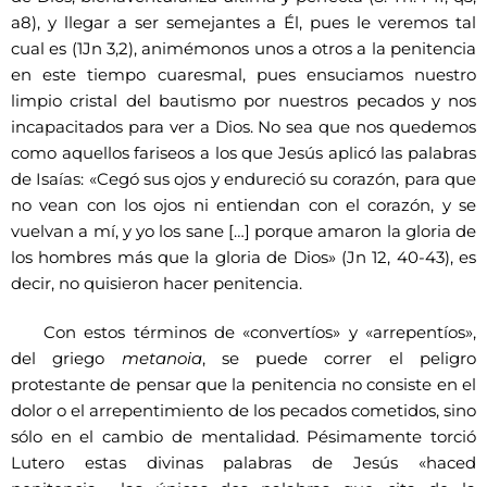
a8), y llegar a ser semejantes a Él, pues le veremos tal
cual es (1Jn 3,2), animémonos unos a otros a la penitencia
en este tiempo cuaresmal, pues ensuciamos nuestro
limpio cristal del bautismo por nuestros pecados y nos
incapacitados para ver a Dios. No sea que nos quedemos
como aquellos fariseos a los que Jesús aplicó las palabras
de Isaías: «Cegó sus ojos y endureció su corazón, para que
no vean con los ojos ni entiendan con el corazón, y se
vuelvan a mí, y yo los sane […] porque amaron la gloria de
los hombres más que la gloria de Dios» (Jn 12, 40-43), es
decir, no quisieron hacer penitencia.
Con estos términos de «convertíos» y «arrepentíos»,
del griego
metanoia
, se puede correr el peligro
protestante de pensar que la penitencia no consiste en el
dolor o el arrepentimiento de los pecados cometidos, sino
sólo en el cambio de mentalidad. Pésimamente torció
Lutero estas divinas palabras de Jesús «haced