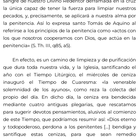
sangre de nuestro Divino Redentor derramada en la cruz
la única capaz de tener la fuerza para limpiar nuestros
pecados, y, precisamente, se aplicará a nuestra alma por
la penitencia. Así lo expresa santo Tomás de Aquino al
referirse a los principios de la penitencia como «actos con
los que nosotros cooperamos con Dios, que actúa en la
penitencia» (S. Th. III, q85, a5).
En efecto, es un camino de limpieza y de purificación
que dura toda nuestra vida, y la Iglesia, santificando el
año con el Tiempo Litúrgico, el miércoles de ceniza
inauguró el Tiempo de Cuaresma: «la venerable
solemnidad de los ayunos», como reza la colecta del
propio del día. En dicho día, la ceniza era bendecida
mediante cuatro antiguas plegarias, que rescatamos
para sugerir devotos pensamientos, alusivos al comienzo
de este Tiempo, que podríamos resumir así: «Dios eterno
y todopoderoso, perdona a los penitentes […] bendiga y
santifique estas cenizas, para que sean remedio