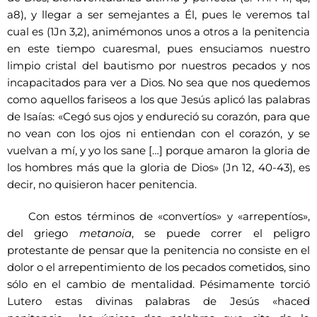
a8), y llegar a ser semejantes a Él, pues le veremos tal
cual es (1Jn 3,2), animémonos unos a otros a la penitencia
en este tiempo cuaresmal, pues ensuciamos nuestro
limpio cristal del bautismo por nuestros pecados y nos
incapacitados para ver a Dios. No sea que nos quedemos
como aquellos fariseos a los que Jesús aplicó las palabras
de Isaías: «Cegó sus ojos y endureció su corazón, para que
no vean con los ojos ni entiendan con el corazón, y se
vuelvan a mí, y yo los sane […] porque amaron la gloria de
los hombres más que la gloria de Dios» (Jn 12, 40-43), es
decir, no quisieron hacer penitencia.
Con estos términos de «convertíos» y «arrepentíos»,
del griego
metanoia
, se puede correr el peligro
protestante de pensar que la penitencia no consiste en el
dolor o el arrepentimiento de los pecados cometidos, sino
sólo en el cambio de mentalidad. Pésimamente torció
Lutero estas divinas palabras de Jesús «haced