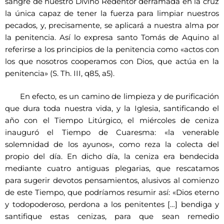
sangre de nuestro Divino Redentor derramada en la cruz
la única capaz de tener la fuerza para limpiar nuestros
pecados, y, precisamente, se aplicará a nuestra alma por
la penitencia. Así lo expresa santo Tomás de Aquino al
referirse a los principios de la penitencia como «actos con
los que nosotros cooperamos con Dios, que actúa en la
penitencia» (S. Th. III, q85, a5).
En efecto, es un camino de limpieza y de purificación
que dura toda nuestra vida, y la Iglesia, santificando el
año con el Tiempo Litúrgico, el miércoles de ceniza
inauguró el Tiempo de Cuaresma: «la venerable
solemnidad de los ayunos», como reza la colecta del
propio del día. En dicho día, la ceniza era bendecida
mediante cuatro antiguas plegarias, que rescatamos
para sugerir devotos pensamientos, alusivos al comienzo
de este Tiempo, que podríamos resumir así: «Dios eterno
y todopoderoso, perdona a los penitentes […] bendiga y
santifique estas cenizas, para que sean remedio