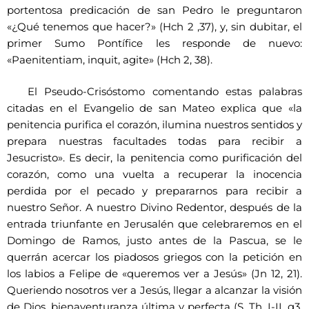
portentosa predicación de san Pedro le preguntaron
«¿Qué tenemos que hacer?» (Hch 2 ,37), y, sin dubitar, el
primer Sumo Pontífice les responde de nuevo:
«Paenitentiam, inquit, agite» (Hch 2, 38).
El Pseudo-Crisóstomo comentando estas palabras
citadas en el Evangelio de san Mateo explica que «la
penitencia purifica el corazón, ilumina nuestros sentidos y
prepara nuestras facultades todas para recibir a
Jesucristo». Es decir, la penitencia como purificación del
corazón, como una vuelta a recuperar la inocencia
perdida por el pecado y prepararnos para recibir a
nuestro Señor. A nuestro Divino Redentor, después de la
entrada triunfante en Jerusalén que celebraremos en el
Domingo de Ramos, justo antes de la Pascua, se le
querrán acercar los piadosos griegos con la petición en
los labios a Felipe de «queremos ver a Jesús» (Jn 12, 21).
Queriendo nosotros ver a Jesús, llegar a alcanzar la visión
de Dios, bienaventuranza última y perfecta (S. Th. I-II, q3,