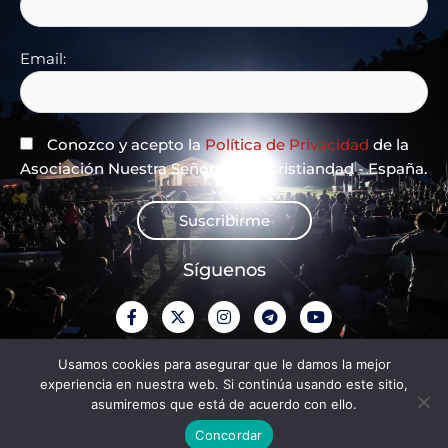
Email:
Conozco y acepto la
Política de Privacidad
de la
Asociación Nuestra Señora de la Cristiandad - España.
Suscribirme
Síguenos
F
X
I
T
Y
a
-
n
e
o
c
t
s
l
u
e
w
t
e
t
Política de privacidade
Usamos cookies para asegurar que le damos la mejor
b
i
a
g
u
experiencia en nuestra web. Si continúa usando este sitio,
o
t
g
r
b
o
t
r
a
e
asumiremos que está de acuerdo con ello.
Aviso legal
k
e
a
m
-
r
m
Concordar