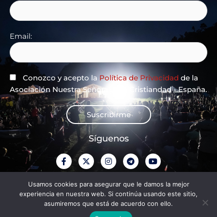
Email:
Conozco y acepto la
Política de Privacidad
de la
Asociación Nuestra Señora de la Cristiandad - España.
Suscribirme
Síguenos
F
X
I
T
Y
a
-
n
e
o
c
t
s
l
u
e
w
t
e
t
Política de privacidade
Usamos cookies para asegurar que le damos la mejor
b
i
a
g
u
experiencia en nuestra web. Si continúa usando este sitio,
o
t
g
r
b
o
t
r
a
e
asumiremos que está de acuerdo con ello.
Aviso legal
k
e
a
m