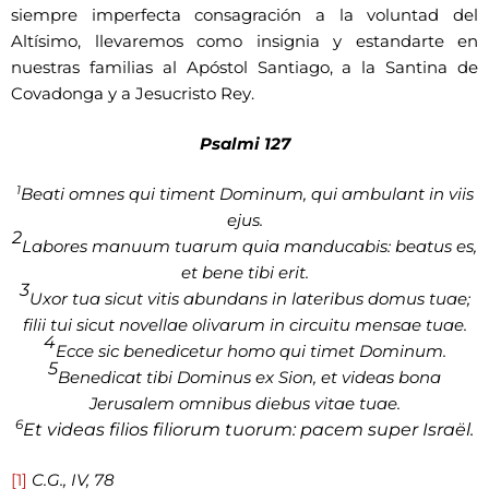
siempre imperfecta consagración a la voluntad del
Altísimo, llevaremos como insignia y estandarte en
nuestras familias al Apóstol Santiago, a la Santina de
Covadonga y a Jesucristo Rey.
Psalmi 127
1
Beati omnes qui timent Dominum, qui ambulant in viis
ejus.
2
Labores manuum tuarum quia manducabis: beatus es,
et bene tibi erit.
3
Uxor tua sicut vitis abundans in lateribus domus tuae;
filii tui sicut novellae olivarum in circuitu mensae tuae.
4
Ecce sic benedicetur homo qui timet Dominum.
5
Benedicat tibi Dominus ex Sion, et videas bona
Jerusalem omnibus diebus vitae tuae.
6
Et videas filios filiorum tuorum: pacem super Israël.
[1]
C.G., IV, 78