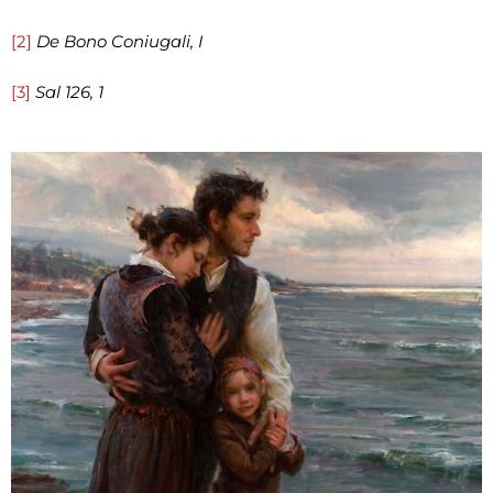
[2]
De Bono Coniugali, I
[3]
Sal 126, 1