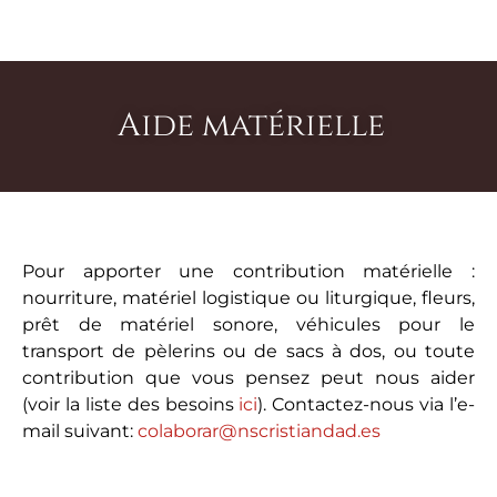
Titular
Accede a Bizum con tus credenciales
: NUESTRA SEÑORA DE LA CRISTIANDAD
Nombre:
ESPAÑA
bancarias.
IBAN
En la sección « Donaciones » introduce el
: ES2100730100530506229065
Entidad bancaria
siguiente código:
: OpenBank
05269
Swift / BIC
: OPENESMM
Aide matérielle
Email:
Concepto
: DONACIÓN y nombre (si se quiere)
Cantidad:
Pour apporter une contribution matérielle :
nourriture, matériel logistique ou liturgique, fleurs,
prêt de matériel sonore, véhicules pour le
Tarjeta:
transport de pèlerins ou de sacs à dos, ou toute
contribution que vous pensez peut nous aider
(voir la liste des besoins
ici
). Contactez-nous via l’e-
Conozco y acepto la
Política de Privacidad
de la
mail suivant:
colaborar@nscristiandad.es
Asociación NSC-E.
Donar