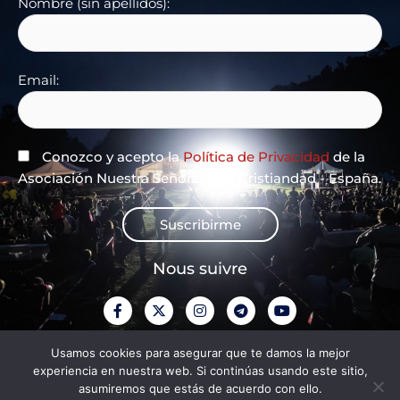
Nombre (sin apellidos):
Email:
Conozco y acepto la
Política de Privacidad
de la
Asociación Nuestra Señora de la Cristiandad - España.
Suscribirme
Nous suivre
F
X
I
T
Y
a
-
n
e
o
c
t
s
l
u
e
w
t
e
t
Politique de confidentialité
Usamos cookies para asegurar que te damos la mejor
b
i
a
g
u
experiencia en nuestra web. Si continúas usando este sitio,
o
t
g
r
b
o
t
r
a
e
asumiremos que estás de acuerdo con ello.
Mentions légales