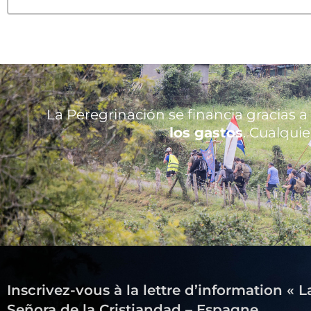
La Peregrinación se financia gracias a
los gastos
. Cualqui
Inscrivez-vous à la lettre d’information « 
Señora de la Cristiandad – Espagne