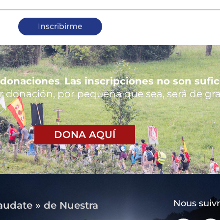
Inscribirme
donaciones
.
Las inscripciones no son sufi
er donación, por pequeña que sea, será de gra
DONA AQUÍ
Nous suiv
Laudate » de Nuestra