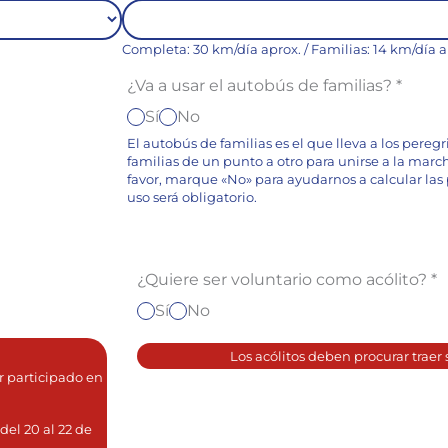
Completa: 30 km/día aprox. / Familias: 14 km/día a
¿Va a usar el autobús de familias?
*
Sí
No
El autobús de familias es el que lleva a los peregr
familias de un punto a otro para unirse a la march
favor, marque «No» para ayudarnos a calcular las p
uso será obligatorio.
¿Quiere ser voluntario como acólito?
*
Sí
No
Los acólitos deben procurar traer 
r participado en
del 20 al 22 de