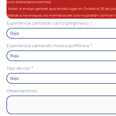
junio (extranjeros exentos).
· Asistir al ensayo general que tendrá lugar en Oviedo el 25 de juli
Debido a los ensayos, los miembros del coro no podrán caminar to
Experiencia cantando canto gregoriano:
*
Experiencia cantando música polifónica:
*
Tipo de voz:
*
Observaciones: