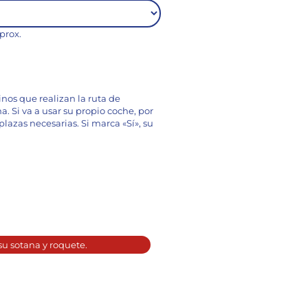
prox.
inos que realizan la ruta de
a. Si va a usar su propio coche, por
lazas necesarias. Si marca «Sí», su
su sotana y roquete.