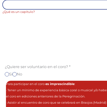
¿Qué es un capítulo?
¿Quiere ser voluntario en el coro?
*
Sí
No
Para participar en el coro
es imprescindible
:
· Tener un mínimo de experiencia básica coral o musical y/o habe
el coro en ediciones anteriores de la Peregrinación.
· Asistir al encuentro de coro que se celebrará en Braojos (Madrid) 