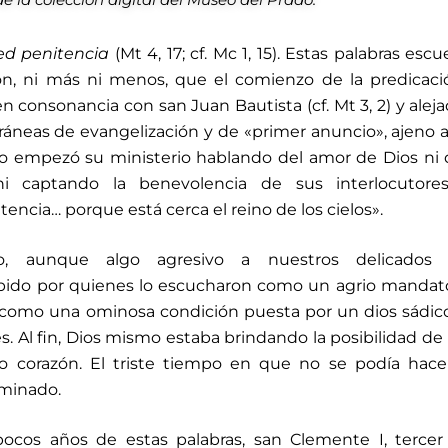
ed penitencia
(Mt 4, 17; cf. Mc 1, 15). Estas palabras escu
n, ni más ni menos, que el comienzo de la predicaci
en consonancia con san Juan Bautista (cf. Mt 3, 2) y alej
áneas de evangelización y de «primer anuncio», ajeno 
no empezó su ministerio hablando del amor de Dios ni 
i captando la benevolencia de sus interlocutores
ncia… porque está cerca el reino de los cielos».
o, aunque algo agresivo a nuestros delicados 
bido por quienes lo escucharon como un agrio mandat
o como una ominosa condición puesta por un dios sádic
s. Al fin, Dios mismo estaba brindando la posibilidad de
 corazón. El triste tiempo en que no se podía hace
rminado.
ocos años de estas palabras, san Clemente I, tercer