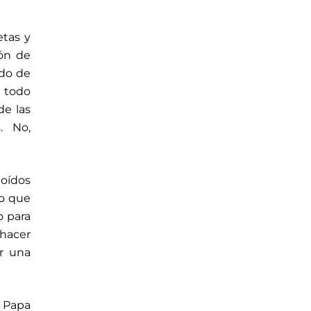
etas y
ón de
ado de
a todo
de las
. No,
oídos
o que
o para
 hacer
r una
 Papa