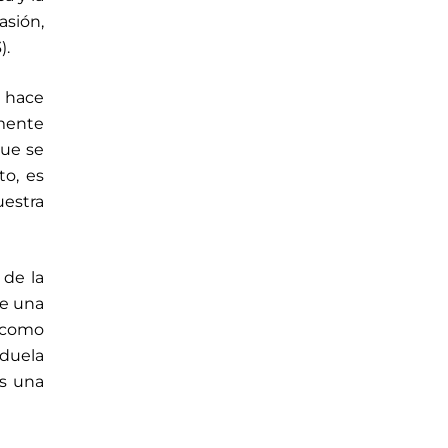
asión,
).
s hace
lmente
que se
to, es
estra
 de la
de una
 como
 duela
es una