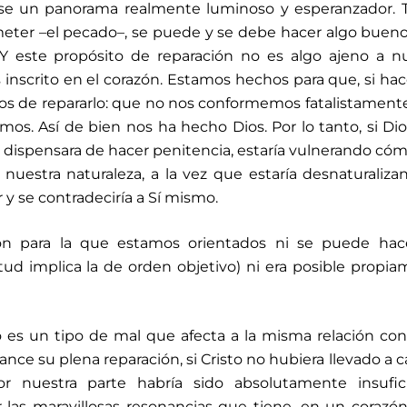
se un panorama realmente luminoso y esperanzador. T
ter –el pecado–, se puede y se debe hacer algo bueno
 Y este propósito de reparación no es algo ajeno a n
os inscrito en el corazón. Estamos hechos para que, si h
mos de repararlo: que no nos conformemos fatalistament
s. Así de bien nos ha hecho Dios. Por lo tanto, si Dio
 dispensara de hacer penitencia, estaría vulnerando có
 nuestra naturaleza, a la vez que estaría desnaturaliza
 y se contradeciría a Sí mismo.
ión para la que estamos orientados ni se puede hac
tud implica la de orden objetivo) ni era posible propi
 es un tipo de mal que afecta a la misma relación con
ce su plena reparación, si Cristo no hubiera llevado a c
r nuestra parte habría sido absolutamente insufici
as maravillosas resonancias que tiene, en un corazó