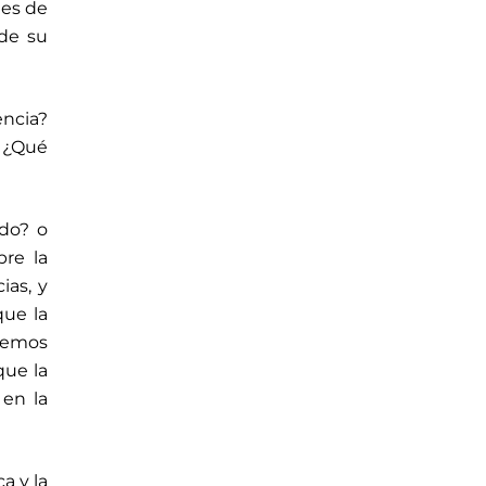
 es de
de su
encia?
? ¿Qué
do? o
re la
ias, y
que la
aremos
que la
 en la
a y la