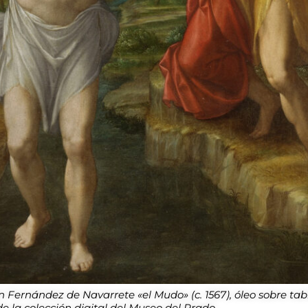
n Fernández de Navarrete «el Mudo» (c. 1567), óleo sobre tab
de la colección digital del Museo del Prado.