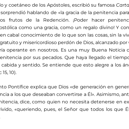
o y coetáneo de los Apóstoles, escribió su famosa
Carta
os sorprendió hablando de «la gracia de la penitencia par
 frutos de la Redención. ¡Poder hacer penitenc
ostólica como una gracia, como un regalo divino! Y co
en cabal conocimiento de lo que son las cosas, sin la vi
l gratuito y misericordioso perdón de Dios, alcanzado por 
ería operante en nosotros. Es una muy Buena Noticia 
enitencia por sus pecados. Que haya llegado el tiempo
a cabida y sentido. Se entiende que esto alegre a los án
15, 10).
nto Pontífice explica que Dios «de generación en gener
cia a los que deseaban convertirse a Él». Asimismo, an
nitencia, dice, como quien no necesita detenerse en ex
ivido, «queriendo, pues, el Señor que todos los que 
.