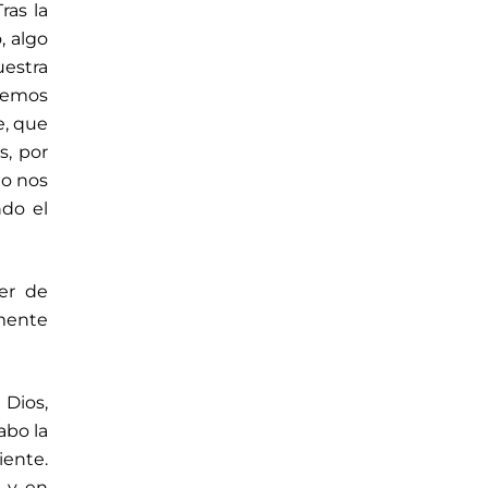
ras la
, algo
uestra
acemos
e, que
s, por
mo nos
ndo el
er de
amente
 Dios,
abo la
ente.
n y en