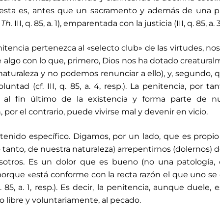
e esta es, antes que un sacramento y además de una p
 Th.
III, q. 85, a. 1), emparentada con la justicia (III, q. 85, a. 3
itencia pertenezca al «selecto club» de las virtudes, no
lgo con lo que, primero, Dios nos ha dotado creatura
 naturaleza y no podemos renunciar a ello), y, segundo, 
untad (cf. III, q. 85, a. 4, resp.). La penitencia, por tan
 al fin último de la existencia y forma parte de nu
por el contrario, puede vivirse mal y devenir en vicio.
ntenido específico. Digamos, por un lado, que es propio
lo tanto, de nuestra naturaleza) arrepentirnos (dolernos) 
sotros. Es un dolor que es bueno (no una patología,
 porque «está conforme con la recta razón el que uno se
 85, a. 1, resp.). Es decir, la penitencia, aunque duele, 
 libre y voluntariamente, al pecado.