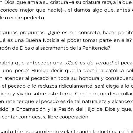
 Dios, que ama a su criatura –a su criatura
real
, a la que
onoce mejor que nadie)–, el darnos algo que, antes 
le o era imperfecto.
algunas preguntas. ¿Qué es, en concreto, hacer penit
ué es una Buena Noticia el poder tomar parte en ella
rdón de Dios o al sacramento de la Penitencia?
, habría que anteceder una: ¿Qué es
de verdad
el peca
uno peca? Huelga decir que la doctrina católica sob
in atender al pecado en toda su hondura y consecuenc
el pecado o lo reduzca ridículamente, será ciega a lo 
n dicho y vivido sobre este tema. Con todo, no desarroll
on retener que el pecado es de tal naturaleza y alcance 
do la Encarnación y la Pasión del Hijo de Dios y que,
o contar con nuestra libre cooperación.
santo Tomás, asumiendo y clarificando la doctrina católic