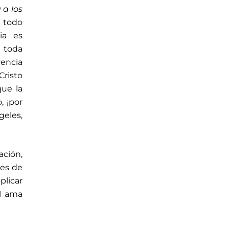
 a los
a todo
ia es
n toda
vencia
Cristo
que la
, ¡por
geles,
ación,
tes de
plicar
Él ama