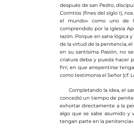
después de san Pedro, discípul
Corintios
(fines del siglo I), n
el mundo» como uno de los
comprendido por la Iglesia Ap
razón. Porque en sana lógica y 
de la virtud de la penitencia, e
en su santísima Pasión, no s
criatura deba y pueda hacer p
fin!, en que arrepentirse teng
como testimonia el Señor (cf. Lc 
Completando la idea, el sa
concedió un tiempo de peniten
exhortar directamente a la pe
algo que se sabe asumido y v
tengan parte en la penitencia»