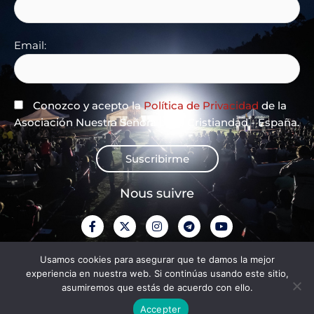
Email:
Conozco y acepto la
Política de Privacidad
de la
Asociación Nuestra Señora de la Cristiandad - España.
Suscribirme
Nous suivre
F
X
I
T
Y
a
-
n
e
o
c
t
s
l
u
e
w
t
e
t
Politique de confidentialité
Usamos cookies para asegurar que te damos la mejor
b
i
a
g
u
experiencia en nuestra web. Si continúas usando este sitio,
o
t
g
r
b
o
t
r
a
e
asumiremos que estás de acuerdo con ello.
Mentions légales
k
e
a
m
-
r
m
Accepter