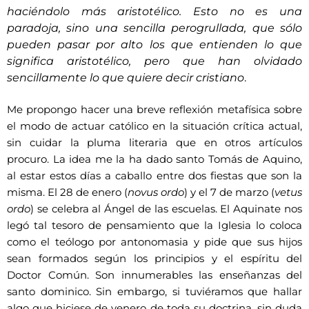
haciéndolo más aristotélico. Esto no es una
paradoja, sino una sencilla perogrullada, que sólo
pueden pasar por alto los que entienden lo que
significa aristotélico, pero que han olvidado
sencillamente lo que quiere decir cristiano
.
Me propongo hacer una breve reflexión metafísica sobre
el modo de actuar católico en la situación crítica actual,
sin cuidar la pluma literaria que en otros artículos
procuro. La idea me la ha dado santo Tomás de Aquino,
al estar estos días a caballo entre dos fiestas que son la
misma. El 28 de enero (
novus ordo
) y el 7 de marzo (
vetus
ordo
) se celebra al Ángel de las escuelas. El Aquinate nos
legó tal tesoro de pensamiento que la Iglesia lo coloca
como el teólogo por antonomasia y pide que sus hijos
sean formados según los principios y el espíritu del
Doctor Común. Son innumerables las enseñanzas del
santo dominico. Sin embargo, si tuviéramos que hallar
algo que hiciese de venero de toda su doctrina, sin duda