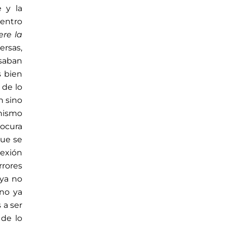
e y la
centro
re la
ersas,
usaban
s bien
 de lo
n sino
enismo
ocura
que se
lexión
rores
ya no
ano ya
 a ser
 de lo