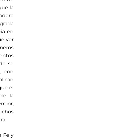
que la
dadero
agrada
ia en
e ver
éneros
mentos
odo se
, con
plican
que el
de la
ntior,
muchos
ra.
a Fe y