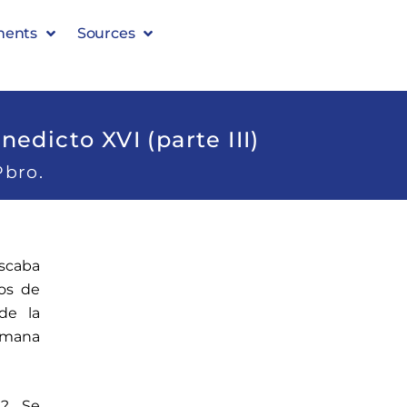
ments
Sources
edicto XVI (parte III)
Pbro.
uscaba
los de
de la
omana
l?… Se