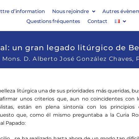
ttre d’information
Nous rejoindre
Autres évène
Questions fréquentes
Contact
al: un gran legado litúrgico de Ben
Mons. D. Alberto José González Chaves, 
 belleza litúrgica una de sus prioridades más queridas, b
afirmar unos criterios que, aun no coincidentes con 
listas, están en plena sintonía con los principios 
esto que, como él mismo preguntaba a la Curia R
al Papado:
cilio… se ha realizado hasta ahora de un modo tan difíci