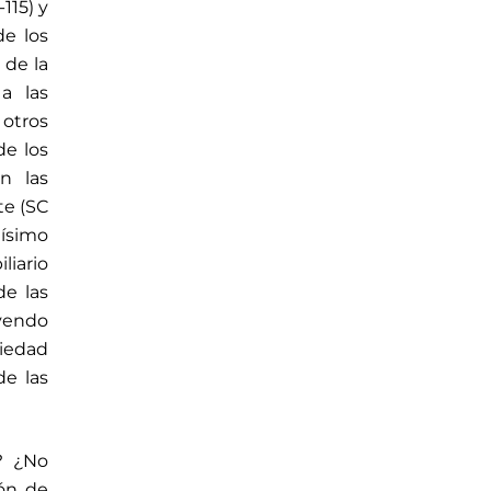
115) y
de los
 de la
 a las
otros
de los
n las
te (SC
tísimo
iliario
de las
uyendo
piedad
de las
? ¿No
ión de