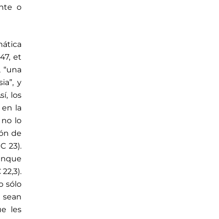
ente o
mática
47, et
, “una
ia”, y
í, los
 en la
 no lo
ión de
C 23).
aunque
22,3).
o sólo
s sean
ue les