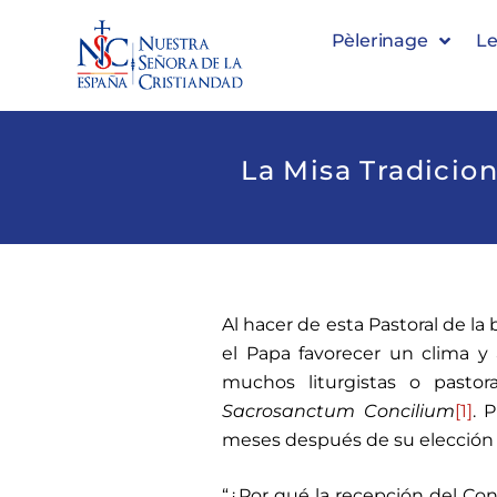
Pèlerinage
Le
La Misa Tradicion
Al hacer de esta Pastoral de la
el Papa favorecer un clima y 
muchos liturgistas o pastora
Sacrosanctum Concilium
[1]
.
Pu
meses después de su elección 
“¿Por qué la recepción del Con