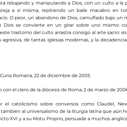
stá rebajando y manipulando a Dios, con un culto a la 
teja a sí misma, repitiendo un baile macabro en tor
acío. O peor, un abandono de Dios, camuflado bajo un
de Dios se convierte en un girar sobre uno mismo: c
ste trastorno del culto arrastra consigo al arte sacro: es d
s agresiva, de tantas iglesias modernas, y la decadencia
a Curia Romana, 22 de diciembre de 2005
 con el clero de la diócesis de Roma, 2 de marzo de 2006
or el catolicismo sobre conversos como Claudel, Ne
también al universalismo de la liturgia latina que aún h
cto XVI y a su Motu Proprio, persuade a muchos anglic