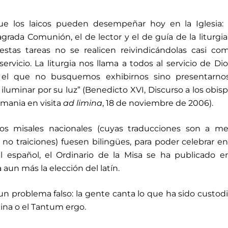
que los laicos pueden desempeñar hoy en la Iglesia:
agrada Comunión, el de lector y el de guía de la liturgia
stas tareas no se realicen reivindicándolas casi co
ervicio. La liturgia nos llama a todos al servicio de Dio
 el que no busquemos exhibirnos sino presentarno
iluminar por su luz” (Benedicto XVI, Discurso a los obis
emania en visita
ad limina
, 18 de noviembre de 2006).
os misales nacionales (cuyas traducciones son a m
 no traiciones) fuesen bilingües, para poder celebrar en 
al español, el Ordinario de la Misa se ha publicado 
a aun más la elección del latín.
un problema falso: la gente canta lo que ha sido custod
ina o el Tantum ergo.