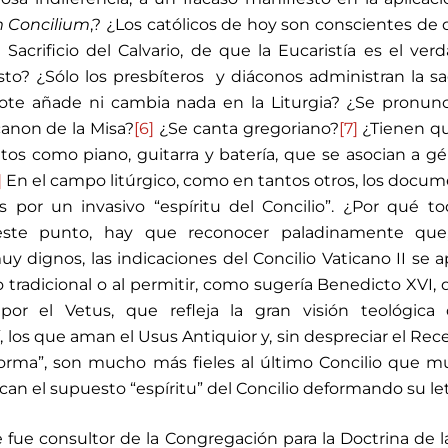
 Concilium
,? ¿Los católicos de hoy son conscientes de 
 Sacrificio del Calvario, de que la Eucaristía es el ver
sto? ¿Sólo los presbíteros y diáconos administran la s
te añade ni cambia nada en la Liturgia? ¿Se pronunc
 canon de la Misa?
[6]
¿Se canta gregoriano?
[7]
¿Tienen qu
tos como piano, guitarra y batería, que se asocian a g
]
En el campo litúrgico, como en tantos otros, los docu
os por un invasivo “espíritu del Concilio”. ¿Por qué t
ste punto, hay que reconocer paladinamente que
y dignos, las indicaciones del Concilio Vaticano II se a
o tradicional o al permitir, como sugería Benedicto XVI, 
por el Vetus, que refleja la gran visión teológica 
sí, los que aman el Usus Antiquior y, sin despreciar el Rece
forma”, son mucho más fieles al último Concilio que 
an el supuesto “espíritu” del Concilio deformando su let
fue consultor de la Congregación para la Doctrina de l