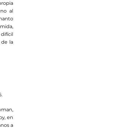
propia
no al
 manto
omida,
ifícil
 de la
.
wman,
oy, en
anos a