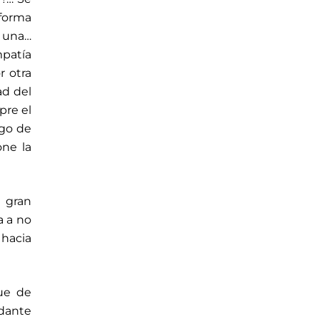
 forma
 una…
mpatía
r otra
ad del
pre el
sgo de
one la
a gran
a a no
hacia
que de
dante