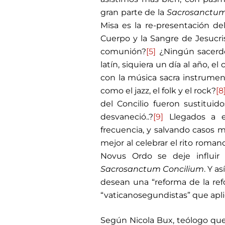
gran parte de la
Sacrosanctum
Misa es la re-presentación del
Cuerpo y la Sangre de Jesucri
comunión?
[5]
¿Ningún sacerdo
latín, siquiera un día al año, el
con la música sacra instrumen
como el jazz, el folk y el rock?
[8
del Concilio fueron sustituid
desvaneció..?
[9]
Llegados a e
frecuencia, y salvando casos mu
mejor al celebrar el rito roman
Novus Ordo se deje influir 
Sacrosanctum Concilium
. Y a
desean una “reforma de la re
“vaticanosegundistas” que aplic
Según Nicola Bux, teólogo que 