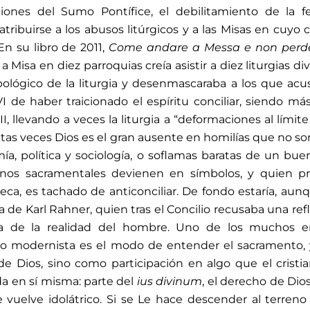
ciones del Sumo Pontífice, el debilitamiento de la f
tribuirse a los abusos litúrgicos y a las Misas en cuyo 
En su libro de 2011,
Come andare a Messa e non perde
 Misa en diez parroquias creía asistir a diez liturgias div
ológico de la liturgia y desenmascaraba a los que ac
 de haber traicionado el espíritu conciliar, siendo má
 II, llevando a veces la liturgia a “deformaciones al límite
ntas veces Dios es el gran ausente en homilías que no so
mía, política y sociología, o soflamas baratas de un bu
gnos sacramentales devienen en símbolos, y quien pr
seca, es tachado de anticonciliar. De fondo estaría, aun
a de Karl Rahner, quien tras el Concilio recusaba una ref
iza de la realidad del hombre. Uno de los muchos er
o modernista es el modo de entender el sacramento, 
e Dios, sino como participación en algo que el cristi
ada en sí misma: parte del
ius divinum
, el derecho de Dios
se vuelve idolátrico. Si se Le hace descender al terreno