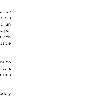
 el de
 de la
mo un
s, por
s con
pos de
enudo
latín.
en una
iado y