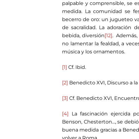
palpable y comprensible, se e
medida. La comunidad se fes
becerro de oro: un jugueteo v
de sacralidad. La adoración 
bebida, diversión
[12]
. Además, e
no lamentar la fealdad, a vece
música y los ornamentos.
[1]
Cf. Ibid.
[2]
Benedicto XVI, Discurso a l
[3]
Cf. Benedicto XVI, Encuentro
[4]
La fascinación ejercida p
Benson, Chesterton…, se debió 
buena medida gracias a Benedi
volver a Roma.