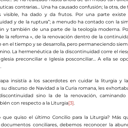
icas contrarias… Una ha causado confusión; la otra, de
 visible, ha dado y da frutos. Por una parte existe
uidad y de la ruptura”; a menudo ha contado con la si
n y también de una parte de la teología moderna. Po
de la reforma », de la renovación dentro de la continuid
ce en el tiempo y se desarrolla, pero permaneciendo siem
no. La hermenéutica de la discontinuidad corre el rie
lesia preconciliar e Iglesia posconciliar… A ella se op
]
.
a insistía a los sacerdotes en cuidar la liturgia y l
o su discurso de Navidad a la Curia romana, les exhortab
discontinuidad sino la de la renovación, caminando 
ién con respecto a la Liturgia
[3]
.
 que quiso el último Concilio para la Liturgia? Más 
 documentos conciliares, debemos reconocer la abun