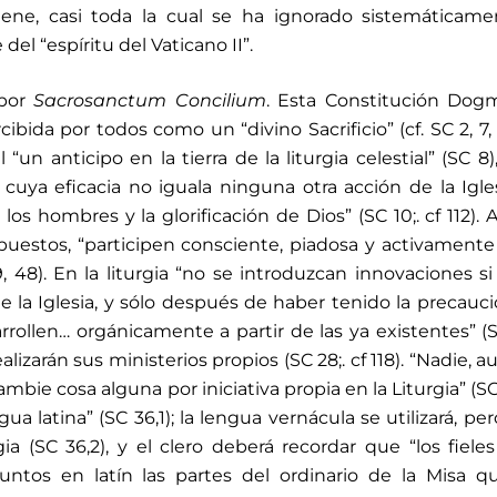
tiene, casi toda la cual se ha ignorado sistemáticam
el “espíritu del Vaticano II”.
 por
Sacrosanctum Concilium
. Esta Constitución Dog
ibida por todos como un “divino Sacrificio” (cf. SC 2, 7, 
 “un anticipo en la tierra de la liturgia celestial” (SC 8)
cuya eficacia no iguala ninguna otra acción de la Igles
los hombres y la glorificación de Dios” (SC 10;. cf 112). As
spuestos, “participen consciente, piadosa y activamente
19, 48). En la liturgia “no se introduzcan innovaciones si
e la Iglesia, y sólo después de haber tenido la precauc
rollen… orgánicamente a partir de las ya existentes” (S
lizarán sus ministerios propios (SC 28;. cf 118). “Nadie, 
mbie cosa alguna por iniciativa propia en la Liturgia” (SC 
ua latina” (SC 36,1); la lengua vernácula se utilizará, per
gia (SC 36,2), y el clero deberá recordar que “los fiele
untos en latín las partes del ordinario de la Misa q