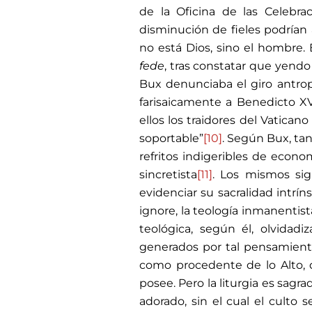
de la Oficina de las Celebra
disminución de fieles podrían a
no está Dios, sino el hombre. 
fede
, tras constatar que yendo a
Bux denunciaba el giro antrop
farisaicamente a Benedicto XVI
ellos los traidores del Vaticano
soportable”
[10]
. Según Bux, ta
refritos indigeribles de econo
sincretista
[11]
. Los mismos si
evidenciar su sacralidad intrín
ignore, la teología inmanentist
teológica, según él, olvidad
generados por tal pensamient
como procedente de lo Alto, d
posee. Pero la liturgia es sagr
adorado, sin el cual el culto 