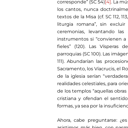
corresponde” (SC 54)
[4]
. La mú
los cantos, nunca doctrinalme
textos de la Misa (cf. SC 112, 11
liturgia romana”, sin excluir
ceremonias, levantando las 
instrumentos si “convienen a 
fieles” (120). Las Vísperas
parroquias (SC 100). Las imáge
111). Abundarían las procesio
Sacramento, los Víacrucis, el Ros
de la iglesia serían “verdade
realidades celestiales, para or
de los templos “aquellas obras 
cristiana y ofendan el sentid
formas, ya sea por la insuficienc
Ahora, cabe preguntarse: ¿
asistimos más bien, con pasmo