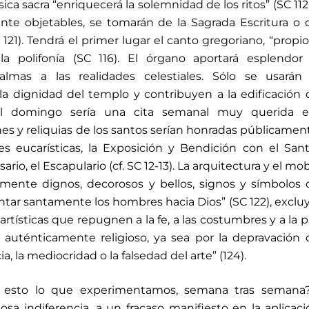
sica sacra “enriquecerá la solemnidad de los ritos” (SC 112-
nte objetables, se tomarán de la Sagrada Escritura o 
3, 121). Tendrá el primer lugar el canto gregoriano, “propio
 la polifonía (SC 116). El órgano aportará esplendor
almas a las realidades celestiales. Sólo se usarán 
la dignidad del templo y contribuyen a la edificación 
 del domingo sería una cita semanal muy querida e
nes y reliquias de los santos serían honradas públicamen
nes eucarísticas, la Exposición y Bendición con el San
ario, el Escapulario (cf. SC 12-13). La arquitectura y el mob
ramente dignos, decorosos y bellos, signos y símbolos 
ientar santamente los hombres hacia Dios” (SC 122), excl
artísticas que repugnen a la fe, a las costumbres y a la 
o auténticamente religioso, ya sea por la depravación 
ia, la mediocridad o la falsedad del arte” (124).
es esto lo que experimentamos, semana tras semana
sa indiferencia, a un fracaso manifiesto en la aplicac