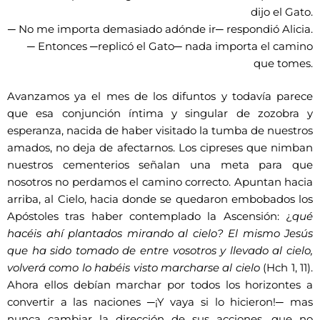
dijo el Gato.
─ No me importa demasiado adónde ir─ respondió Alicia.
─ Entonces ─replicó el Gato─ nada importa el camino
que tomes.
Avanzamos ya el mes de los difuntos y todavía parece
que esa conjunción íntima y singular de zozobra y
esperanza, nacida de haber visitado la tumba de nuestros
amados, no deja de afectarnos. Los cipreses que nimban
nuestros cementerios señalan una meta para que
nosotros no perdamos el camino correcto. Apuntan hacia
arriba, al Cielo, hacia donde se quedaron embobados los
Apóstoles tras haber contemplado la Ascensión: ¿
qué
hacéis ahí plantados mirando al cielo? El mismo Jesús
que ha sido tomado de entre vosotros y llevado al cielo,
volverá como lo habéis visto marcharse al cielo
(Hch 1, 11).
Ahora ellos debían marchar por todos los horizontes a
convertir a las naciones ─¡Y vaya si lo hicieron!─ mas
nunca cambiar la dirección de sus acciones, que no