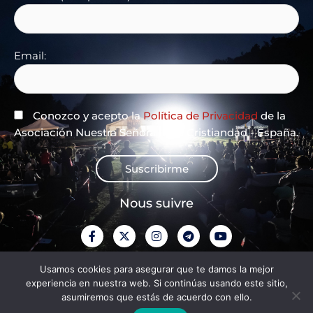
Email:
Conozco y acepto la
Política de Privacidad
de la
Asociación Nuestra Señora de la Cristiandad - España.
Suscribirme
Nous suivre
F
X
I
T
Y
a
-
n
e
o
c
t
s
l
u
e
w
t
e
t
Politique de confidentialité
Usamos cookies para asegurar que te damos la mejor
b
i
a
g
u
experiencia en nuestra web. Si continúas usando este sitio,
o
t
g
r
b
o
t
r
a
e
asumiremos que estás de acuerdo con ello.
Mentions légales
k
e
a
m