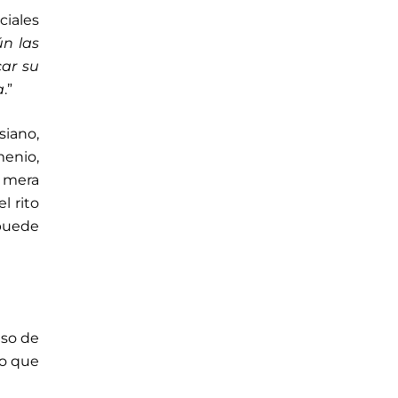
ciales
ún las
car su
a
.”
siano,
menio,
n mera
l rito
 puede
uso de
lo que