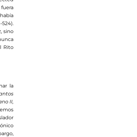
 fuera
 había
-524).
, sino
 nunca
l Rito
mar la
santos
no II,
 Vemos
slador
nónico
bargo,