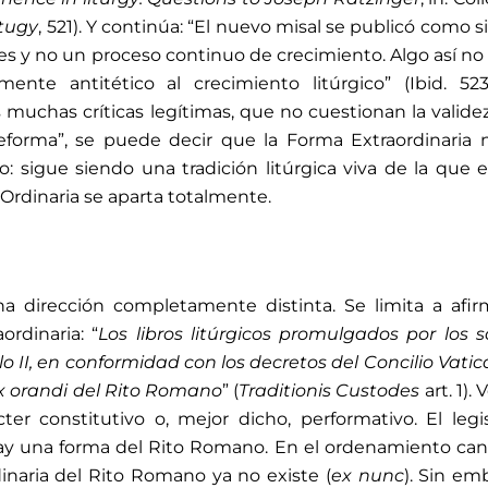
itugy
, 521). Y continúa: “El nuevo misal se publicó como si
res y no un proceso continuo de crecimiento. Algo así no
ente antitético al crecimiento litúrgico” (Ibid. 523
 muchas críticas legítimas, que no cuestionan la validez
reforma”, se puede decir que la Forma Extraordinaria
o: sigue siendo una tradición litúrgica viva de la que e
rdinaria se aparta totalmente.
a dirección completamente distinta. Se limita a afir
ordinaria: “
Los libros litúrgicos promulgados por los 
o II, en conformidad con los decretos del Concilio Vatica
ex orandi del Rito Romano
” (
Traditionis Custodes
art. 1).
ter constitutivo o, mejor dicho, performativo. El legi
hay una forma del Rito Romano. En el ordenamiento ca
dinaria del Rito Romano ya no existe (
ex nunc
). Sin em