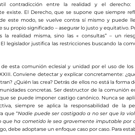
il contradicción entre la realidad y el derecho: 
e existe. El Derecho, que se supone que siempre refl
, de este modo, se vuelve contra sí mismo y puede ll
 su propio significado – asegurar lo justo y equitativo. 
 la realidad misma, sino las « consultas” – un ries
l legislador justifica las restricciones buscando la co
 de esta comunión eclesial y unidad por el uso de los 
XXIII. Conviene detectar y explicar concretamente: ¿qu
n? ¿Quién las crea? Detrás de ellos no está la forma de
munidades concretas. Ser destructor de la comunión ec
 que se puede imponer castigo canónico. Nunca se apl
ctiva, siempre se aplica la responsabilidad de la p
ra que “
Nadie puede ser castigado a no ser que la vio
o que ha cometido le sea gravemente imputable por d
rgo, debe adoptarse un enfoque caso por caso. Para esta