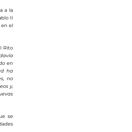
a a la
blo II
 en el
l Rito
davía
ido en
ad ha
s, no
eos y,
uevas
que se
idades