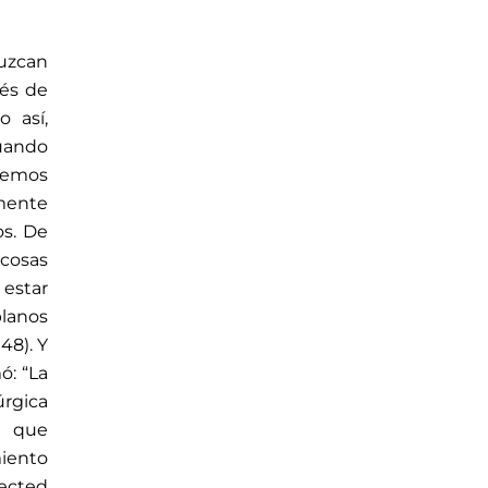
duzcan
ués de
 así,
uando
bemos
lmente
os. De
 cosas
 estar
planos
48). Y
mó: “La
úrgica
n que
miento
llected