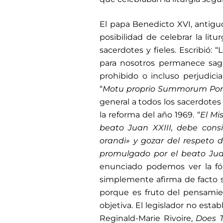
El papa Benedicto XVI, antigu
posibilidad de celebrar la litu
sacerdotes y fieles. Escribió:
para nosotros permanece sag
prohibido o incluso perjudici
“
Motu proprio Summorum Pon
general a todos los sacerdotes de
la reforma del año 1969. “
El Mi
beato Juan XXIII, debe cons
orandi» y gozar del respeto 
promulgado por el beato Jua
enunciado podemos ver la fór
simplemente afirma de facto s
porque es fruto del pensamien
objetiva. El legislador no establ
Reginald-Marie Rivoire,
Does T