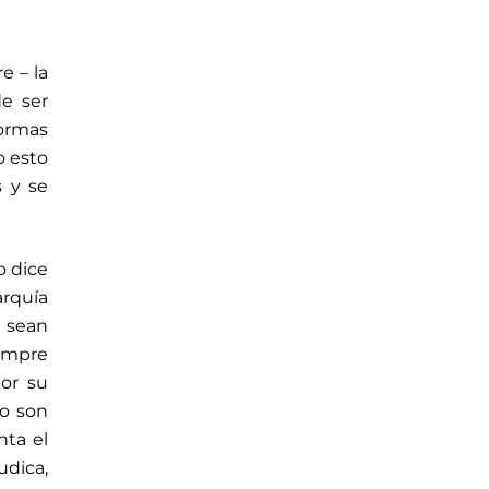
e – la
e ser
normas
o esto
s y se
o dice
arquía
 sean
iempre
or su
no son
nta el
udica,