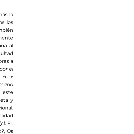
más la
os los
ambién
mente
aña al
cultad
ores a
or el
 «Lex
Romano
En este
reta y
ional,
alidad
f. Fr.
t?
, Os