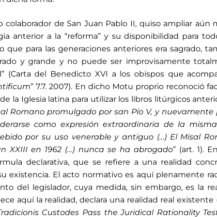
o colaborador de San Juan Pablo II, quiso ampliar aún 
rgia anterior a la “reforma” y su disponibilidad para tod
 “Lo que para las generaciones anteriores era sagrado, t
rado y grande y no puede ser improvisamente total
al” (Carta del Benedicto XVI a los obispos que acomp
tificum
” 7.7. 2007). En dicho Motu proprio reconoció fa
 la Iglesia latina para utilizar los libros litúrgicos anteri
sal Romano promulgado por san Pío V, y nuevamente p
iderarse como expresión extraordinaria de la misma
debido por su uso venerable y antiguo (…) El Misal 
n XXIII en 1962 (…) nunca se ha abrogado
” (art. 1). 
mula declarativa, que se refiere a una realidad conc
u existencia. El acto normativo es aquí plenamente rac
to del legislador, cuya medida, sin embargo, es la re
ece aquí la realidad, declara una realidad real existente (c
radicionis Custodes Pass the Juridical Rationality Tes