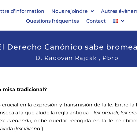
ttre d’information
Nous rejoindre
Autres évène
Questions fréquentes
Contact
El Derecho Canónico sabe bromear 
D. Radovan Rajčák , Pbro
a misa tradicional?
 crucial en la expresión y transmisión de la fe. Entre la f
rínseca a la que alude la regla antigua –
lex orandi, lex cre
lex
credendi
), debe quedar recogida en la fe celebrad
vivida (
lex
vivendi
).