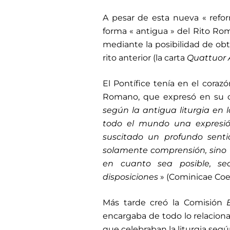
A pesar de esta nueva « refor
forma « antigua » del Rito Rom
mediante la posibilidad de obte
rito anterior (la carta
Quattuor
El Pontífice tenía en el corazó
Romano, que expresó en su c
según la antigua liturgia en l
todo el mundo una expresió
suscitado un profundo senti
solamente comprensión, sino 
en cuanto sea posible, se
disposiciones
» (Cominicae Coene
Más tarde creó la Comisión
encargaba de todo lo relacion
que celebraban la liturgia segú