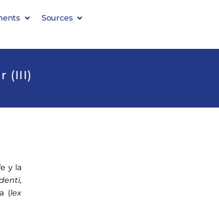
ments
Sources
(III)
e y la
denti,
a (
lex