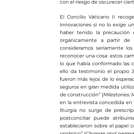
con el riesgo de oscurecer cier
El Concilio Vaticano II recog
innovaciones si no lo exige un
haber tenido la precaución d
orgánicamente a partir de l
consideramos seriamente los
reconocer una cosa: estos ca
lo que había conformado las c
ello da testimonio el propio 
fueron más lejos de lo esperad
seguros en gran medida utiliza
de construcción” (
Milestones:
en la entrevista concedida en 1
liturgia no surge de prescri
postconciliar puede atribui
establecieron sobre el papel 
orgánico” (
Change and permane