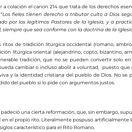
er a colación el canon 214 que trata de los derechos esen
“
Los fieles tienen derecho a tributar culto a Dios seg
o por los legítimos Pastores de la Iglesia, y a practi
l, siempre que sea conforme con la doctrina de la Iglesi
 ritos de tradición litúrgica occidental (romano, ambro
ción litúrgica oriental (alejandrino, copto, bizantino, ar
 venerable tradición, que no se pueden convertir solo e
pueda cambiar o incluso abolir a voluntad, puesto que e
viva y la identidad cristiana del pueblo de Dios. No se
ido del pueblo si lo pide con argumentos justos.
 padeció una cierta reformación, que, sin embargo, sup
 el propio rito. Literalmente pospuso artificialmente 
iglos característico para el Rito Romano.