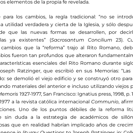
tos elementos de la propia fe revelada.
e para los cambios, la regla tradicional: “no se intro
a utilidad verdadera y cierta de la Iglesia, y sólo desp
e que las nuevas formas se desarrollen, por decirlo
as ya existentes” (
Sacrosantum Concilium
23). C
 cambios que la “reforma” trajo al Rito Romano, de
mbios fueron tan profundos que alteraron fundamenta
aracterísticas esenciales del Rito Romano durante sigl
Joseph Ratzinger, que escribió en sus Memorias: “Las
o: se demolió el viejo edificio y se construyó otro para
ndo materiales del anterior e incluso utilizando viejos 
 Memoris
1927-1977, San Francisco: Ignatius press, 1998, p. 1
977 a la revista católica internacional
Communio
, afir
pciones. Uno de los puntos débiles de la reforma lit
rse sin duda a la estrategia de académicos de silló
cosas que en realidad habrían implicado años de creci
nce in liturgy: Questions to Joseph Ratzinger
, in: Co