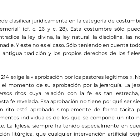
de clasificar jurídicamente en la categoría de costumbr
rial” (cf. c. 26 y c. 28). Esta costumbre sólo pued
tradice la ley divina, la ley natural, la disciplina, las 
nadie. Y este no es el caso. Sólo teniendo en cuenta tod
antigua tradición y los propios derechos de los fiele
214 exige la « aprobación por los pastores legítimos ». N
n el momento de su aprobación por la jerarquía. La jer
rsos ritos cuya relación con la fe es tan estrecha,
ta fe revelada. Esa aprobación no tiene por qué ser s
un rito esté aprobado simplemente de forma tácita p
ementos individuales de los que se compone un rito 
te. La Iglesia siempre ha tenido especialmente en cue
ción litúrgica, que cualquier intervención artificial perj