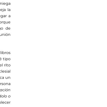
niega
eja la
egar a
Porque
go de
munión
libros
é tipo
l rito
lesial
ica un
ersona
lación
olo o
blecer