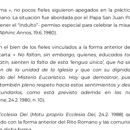
ma », no pocos fieles siguieron apegados en la práctic
ano. La situación fue abordada por el Papa San Juan Pa
ner el “indulto”- permiso especial para celebrar la misa
Abhinc
Annos
, 19.6. 1980).
n el bien de los fieles vinculados a la forma anterior de
arta: «
No faltan, sin embargo, quienes, educados to
atín, sienten la falta de esta ‘lengua única’, que ha s
n de la unidad de la Iglesia y que con su dignid
do del Misterio Eucarístico. Hay que demostrar, pue
también pleno respeto hacia estos sentimientos y des
cundarlos, como está previsto además en las n
, 24.2. 1980, n. 10).
Ecclesia Dei
(
Motu proprio Ecclesia Dei
, 24.2. 1988) 
ado con la forma anterior del Rito Romano y las comun
n dicha forma.