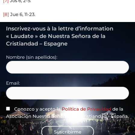
[7]
Jos 6, 2-5.
[8]
Jue 6, 11-23.
Inscrivez-vous à la lettre d’information
« Laudate » de Nuestra Señora de la
Cristiandad – Espagne
Nombre (sin apellidos):
Email:
Conozco y acepto la
Política de Privacidad
de la
Asociación Nuestra Señora de la Cristiandad - España.
Suscribirme