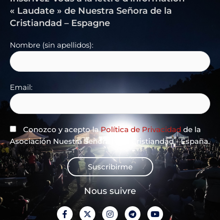
« Laudate » de Nuestra Señora de la
Cristiandad – Espagne
Nombre (sin apellidos):
Email:
Conozco y acepto la
Política de Privacidad
de la
Asociación Nuestra Señora de la Cristiandad - España.
Suscribirme
Nous suivre
F
X
I
T
Y
a
-
n
e
o