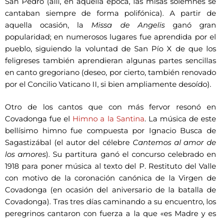
San Pedro (allí, en aquella época, las misas solemnes se
cantaban siempre de forma polifónica). A partir de
aquella ocasión, la
Missa de Angelis
ganó gran
popularidad; en numerosos lugares fue aprendida por el
pueblo, siguiendo la voluntad de San Pío X de que los
feligreses también aprendieran algunas partes sencillas
en canto gregoriano (deseo, por cierto, también renovado
por el Concilio Vaticano II, si bien ampliamente desoído).
Otro de los cantos que con más fervor resonó en
Covadonga fue el
Himno a la Santina
. La música de este
bellísimo himno fue compuesta por Ignacio Busca de
Sagastizábal (el autor del célebre
Cantemos al amor de
los amores
). Su partitura ganó el concurso celebrado en
1918 para poner música al texto del P. Restituto del Valle
con motivo de la coronación canónica de la Virgen de
Covadonga (en ocasión del aniversario de la batalla de
Covadonga). Tras tres días caminando a su encuentro, los
peregrinos cantaron con fuerza a la que «es Madre y es