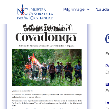
Pilgrimage
"Lauda
E
P
D
E
F
I