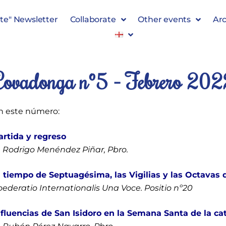
te" Newsletter
Collaborate
Other events
Arc
Covadonga nº5 - Febrero 202
n este número:
artida y regreso
. Rodrigo Menéndez Piñar, Pbro.
l tiempo de Septuagésima, las Vigilias y las Octavas 
oederatio Internationalis Una Voce. Positio nº20
nfluencias de San Isidoro en la Semana Santa de la cat