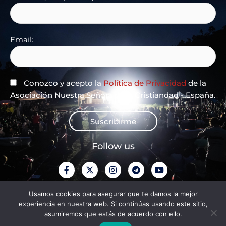
Email:
Conozco y acepto la
Política de Privacidad
de la
Asociación Nuestra Señora de la Cristiandad - España.
Suscribirme
Follow us
F
X
I
T
Y
a
-
n
e
o
c
t
s
l
u
e
w
t
e
t
Privacy Policy
Usamos cookies para asegurar que te damos la mejor
b
i
a
g
u
experiencia en nuestra web. Si continúas usando este sitio,
o
t
g
r
b
o
t
r
a
e
asumiremos que estás de acuerdo con ello.
Aviso legal
k
e
a
m