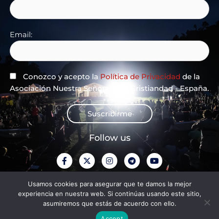
Email:
Conozco y acepto la
Política de Privacidad
de la
Asociación Nuestra Señora de la Cristiandad - España.
Suscribirme
Follow us
F
X
I
T
Y
a
-
n
e
o
c
t
s
l
u
e
w
t
e
t
Privacy Policy
Usamos cookies para asegurar que te damos la mejor
b
i
a
g
u
experiencia en nuestra web. Si continúas usando este sitio,
o
t
g
r
b
o
t
r
a
e
asumiremos que estás de acuerdo con ello.
Aviso legal
k
e
a
m
-
r
m
Accept