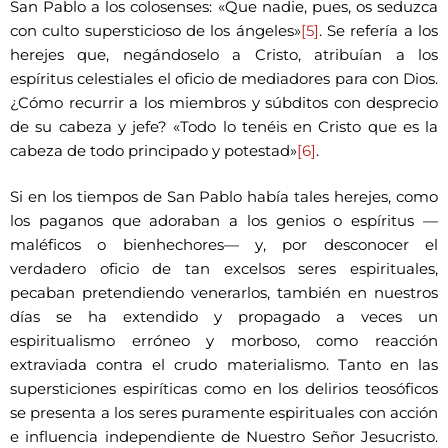
San Pablo a los colosenses: «Que nadie, pues, os seduzca
con culto supersticioso de los ángeles»
[5]
. Se refería a los
herejes que, negándoselo a Cristo, atribuían a los
espíritus celestiales el oficio de mediadores para con Dios.
¿Cómo recurrir a los miembros y súbditos con desprecio
de su cabeza y jefe? «Todo lo tenéis en Cristo que es la
cabeza de todo principado y potestad»
[6]
.
Si en los tiempos de San Pablo había tales herejes, como
los paganos que adoraban a los genios o espíritus —
maléficos o bienhechores— y, por desconocer el
verdadero oficio de tan excelsos seres espirituales,
pecaban pretendiendo venerarlos, también en nuestros
días se ha extendido y propagado a veces un
espiritualismo erróneo y morboso, como reacción
extraviada contra el crudo materialismo. Tanto en las
supersticiones espiríticas como en los delirios teosóficos
se presenta a los seres puramente espirituales con acción
e influencia independiente de Nuestro Señor Jesucristo.