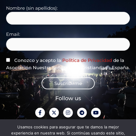
Nombre (sin apellidos):
Email:
Conozco y acepto la
Política de Privacidad
de la
Asociación Nuestra Señora de la Cristiandad - España.
Suscribirme
Follow us
F
X
I
T
Y
a
-
n
e
o
c
t
s
l
u
e
w
t
e
t
Privacy Policy
Usamos cookies para asegurar que te damos la mejor
b
i
a
g
u
experiencia en nuestra web. Si continúas usando este sitio,
o
t
g
r
b