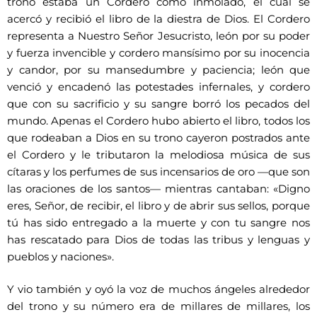
trono estaba un Cordero como inmolado, el cual se
acercó y recibió el libro de la diestra de Dios. El Cordero
representa a Nuestro Señor Jesucristo, león por su poder
y fuerza invencible y cordero mansísimo por su inocencia
y candor, por su mansedumbre y paciencia; león que
venció y encadenó las potestades infernales, y cordero
que con su sacrificio y su sangre borró los pecados del
mundo. Apenas el Cordero hubo abierto el libro, todos los
que rodeaban a Dios en su trono cayeron postrados ante
el Cordero y le tributaron la melodiosa música de sus
cítaras y los perfumes de sus incensarios de oro —que son
las oraciones de los santos— mientras cantaban: «Digno
eres, Señor, de recibir, el libro y de abrir sus sellos, porque
tú has sido entregado a la muerte y con tu sangre nos
has rescatado para Dios de todas las tribus y lenguas y
pueblos y naciones».
Y vio también y oyó la voz de muchos ángeles alrededor
del trono y su número era de millares de millares, los