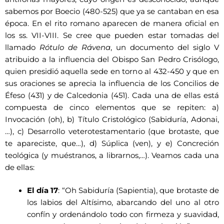
sabemos por Boecio (480-525) que ya se cantaban en esa
época. En el rito romano aparecen de manera oficial en
los ss. VII-VIII. Se cree que pueden estar tomadas del
llamado
Rótulo de Rávena
, un documento del siglo V
atribuido a la influencia del Obispo San Pedro Crisólogo,
quien presidió aquella sede en torno al 432-450 y que en
sus oraciones se aprecia la influencia de los Concilios de
Éfeso (431) y de Calcedonia (451). Cada una de ellas está
compuesta de cinco elementos que se repiten: a)
Invocación (oh), b) Título Cristológico (Sabiduría, Adonai,
…), c) Desarrollo veterotestamentario (que brotaste, que
te apareciste, que…), d) Súplica (ven), y e) Concreción
teológica (y muéstranos, a librarnos,…). Veamos cada una
de ellas:
El día 17
: “Oh Sabiduría (Sapientia), que brotaste de
los labios del Altísimo, abarcando del uno al otro
confín y ordenándolo todo con firmeza y suavidad,