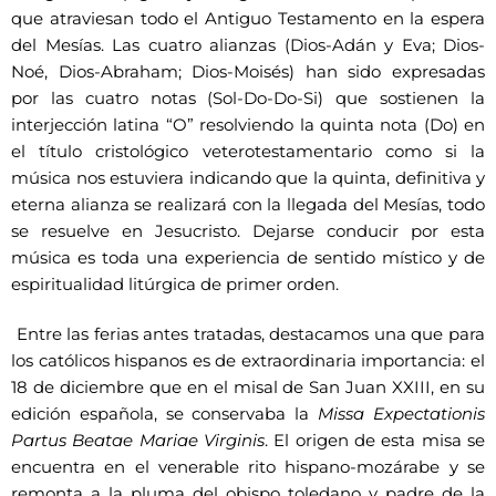
que atraviesan todo el Antiguo Testamento en la espera
del Mesías. Las cuatro alianzas (Dios-Adán y Eva; Dios-
Noé, Dios-Abraham; Dios-Moisés) han sido expresadas
por las cuatro notas (Sol-Do-Do-Si) que sostienen la
interjección latina “O” resolviendo la quinta nota (Do) en
el título cristológico veterotestamentario como si la
música nos estuviera indicando que la quinta, definitiva y
eterna alianza se realizará con la llegada del Mesías, todo
se resuelve en Jesucristo. Dejarse conducir por esta
música es toda una experiencia de sentido místico y de
espiritualidad litúrgica de primer orden.
Entre las ferias antes tratadas, destacamos una que para
los católicos hispanos es de extraordinaria importancia: el
18 de diciembre que en el misal de San Juan XXIII, en su
edición española, se conservaba la
Missa Expectationis
Partus Beatae Mariae Virginis
. El origen de esta misa se
encuentra en el venerable rito hispano-mozárabe y se
remonta a la pluma del obispo toledano y padre de la