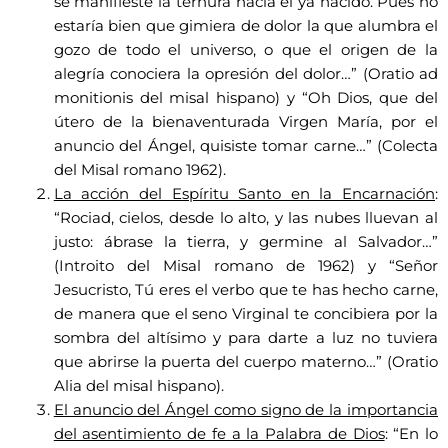
se manifieste la ternura hacia el ya nacido. Pues no
estaría bien que gimiera de dolor la que alumbra el
gozo de todo el universo, o que el origen de la
alegría conociera la opresión del dolor…” (Oratio ad
monitionis del misal hispano) y “Oh Dios, que del
útero de la bienaventurada Virgen María, por el
anuncio del Ángel, quisiste tomar carne…” (Colecta
del Misal romano 1962).
La acción del Espíritu Santo en la Encarnación
:
“Rociad, cielos, desde lo alto, y las nubes lluevan al
justo: ábrase la tierra, y germine al Salvador…”
(Introito del Misal romano de 1962) y “Señor
Jesucristo, Tú eres el verbo que te has hecho carne,
de manera que el seno Virginal te concibiera por la
sombra del altísimo y para darte a luz no tuviera
que abrirse la puerta del cuerpo materno…” (Oratio
Alia del misal hispano).
El anuncio del Ángel como signo de la importancia
del asentimiento de fe a la Palabra de Dios
: “En lo