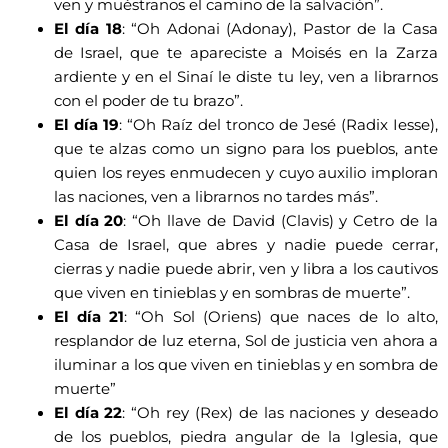
ven y muéstranos el camino de la salvación”.
El día 18
: “Oh Adonai (Adonay), Pastor de la Casa
de Israel, que te apareciste a Moisés en la Zarza
ardiente y en el Sinaí le diste tu ley, ven a librarnos
con el poder de tu brazo”.
El día 19
: “Oh Raíz del tronco de Jesé (Radix Iesse),
que te alzas como un signo para los pueblos, ante
quien los reyes enmudecen y cuyo auxilio imploran
las naciones, ven a librarnos no tardes más”.
El día 20
: “Oh llave de David (Clavis) y Cetro de la
Casa de Israel, que abres y nadie puede cerrar,
cierras y nadie puede abrir, ven y libra a los cautivos
que viven en tinieblas y en sombras de muerte”.
El día 21
: “Oh Sol (Oriens) que naces de lo alto,
resplandor de luz eterna, Sol de justicia ven ahora a
iluminar a los que viven en tinieblas y en sombra de
muerte”
El día 22
: “Oh rey (Rex) de las naciones y deseado
de los pueblos, piedra angular de la Iglesia, que