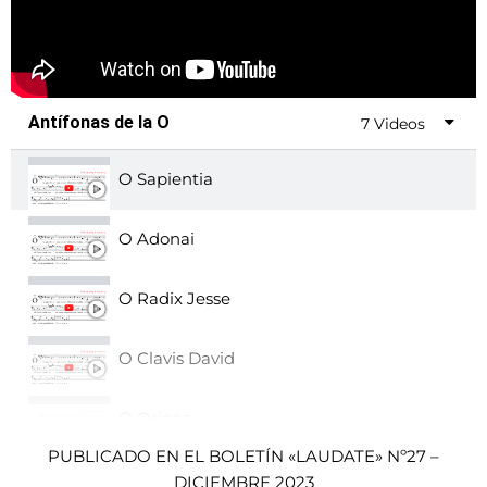
Antífonas de la O
7 Videos
O Sapientia
O Adonai
O Radix Jesse
O Clavis David
O Oriens
PUBLICADO EN EL BOLETÍN «LAUDATE» Nº27 –
O Rex Gentium
DICIEMBRE 2023