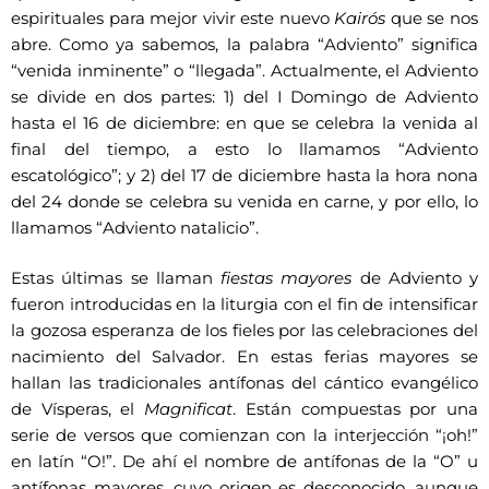
espirituales para mejor vivir este nuevo
Kairós
que se nos
abre. Como ya sabemos, la palabra “Adviento” significa
“venida inminente” o “llegada”. Actualmente, el Adviento
se divide en dos partes: 1) del I Domingo de Adviento
hasta el 16 de diciembre: en que se celebra la venida al
final del tiempo, a esto lo llamamos “Adviento
escatológico”; y 2) del 17 de diciembre hasta la hora nona
del 24 donde se celebra su venida en carne, y por ello, lo
llamamos “Adviento natalicio”.
Estas últimas se llaman
fiestas mayores
de Adviento y
fueron introducidas en la liturgia con el fin de intensificar
la gozosa esperanza de los fieles por las celebraciones del
nacimiento del Salvador. En estas ferias mayores se
hallan las tradicionales antífonas del cántico evangélico
de Vísperas, el
Magnificat
. Están compuestas por una
serie de versos que comienzan con la interjección “¡oh!”
en latín “O!”. De ahí el nombre de antífonas de la “O” u
antífonas mayores, cuyo origen es desconocido, aunque