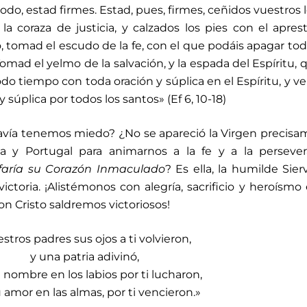
odo, estad firmes. Estad, pues, firmes, ceñidos vuestros
la coraza de justicia, y calzados los pies con el apres
, tomad el escudo de la fe, con el que podáis apagar tod
mad el yelmo de la salvación, y la espada del Espíritu, 
odo tiempo con toda oración y súplica en el Espíritu, y v
 súplica por todos los santos» (Ef 6, 10-18)
avía tenemos miedo? ¿No se apareció la Virgen precis
a y Portugal para animarnos a la fe y a la persever
unfaría su Corazón Inmaculado
? Es ella, la humilde Sier
victoria. ¡Alistémonos con alegría, sacrificio y heroísmo
on Cristo saldremos victoriosos!
stros padres sus ojos a ti volvieron,
y una patria adivinó,
 nombre en los labios por ti lucharon,
 amor en las almas, por ti vencieron.»