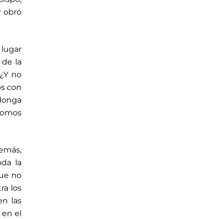
r obró
lugar
 de la
¿Y no
os
con
donga
 somos
emás,
oda la
que no
ra los
en las
 en el