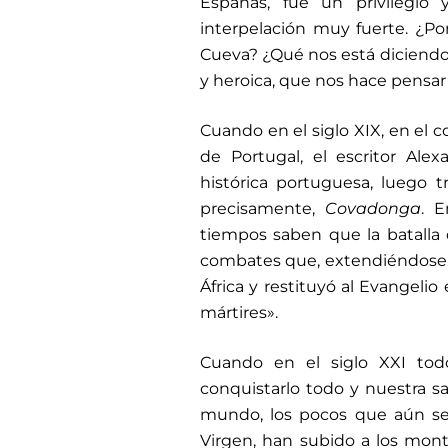
Españas, fue un privilegio
interpelación muy fuerte. ¿P
Cueva? ¿Qué nos está diciendo
y heroica, que nos hace pensar
Cuando en el siglo XIX, en el 
de Portugal, el escritor Ale
histórica portuguesa, luego 
precisamente,
Covadonga
. E
tiempos saben que la batalla
combates que, extendiéndose a l
África y restituyó al Evangelio
mártires».
Cuando en el siglo XXI tod
conquistarlo todo y nuestra sa
mundo, los pocos que aún se 
Virgen, han subido a los mon