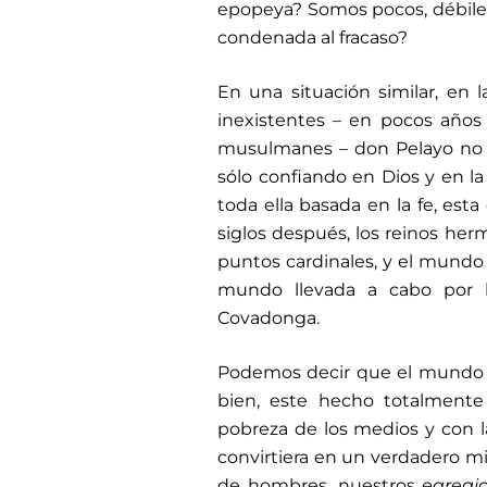
epopeya? Somos pocos, débiles
condenada al fracaso?
En una situación similar, en
inexistentes – en pocos años
musulmanes – don Pelayo no c
sólo confiando en Dios y en la
toda ella basada en la fe, esta 
siglos después, los reinos herm
puntos cardinales, y el mundo 
mundo llevada a cabo por l
Covadonga.
Podemos decir que el mundo f
bien, este hecho totalmente e
pobreza de los medios y con l
convirtiera en un verdadero m
de hombres, nuestros
egregi