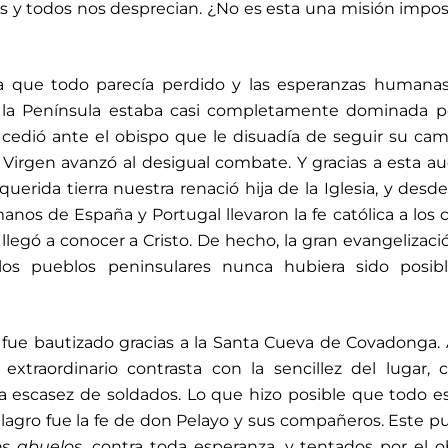
 y todos nos desprecian. ¿No es esta una misión impos
 la que todo parecía perdido y las esperanzas humana
 la Península estaba casi completamente dominada po
edió ante el obispo que le disuadía de seguir su cam
 Virgen avanzó al desigual combate. Y gracias a esta au
querida tierra nuestra renació hija de la Iglesia, y desde
anos de España y Portugal llevaron la fe católica a los 
llegó a conocer a Cristo. De hecho, la gran evangelizaci
os pueblos peninsulares nunca hubiera sido posibl
ue bautizado gracias a la Santa Cueva de Covadonga.
xtraordinario contrasta con la sencillez del lugar, 
a escasez de soldados. Lo que hizo posible que todo e
ilagro fue la fe de don Pelayo y sus compañeros. Este 
os abuelos
, contra toda esperanza, y tentados por el o