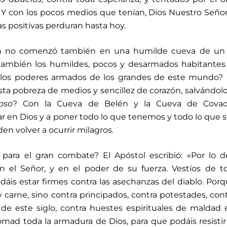
. Y con los pocos medios que tenían, Dios Nuestro Seño
 positivas perduran hasta hoy.
ón no comenzó también en una humilde cueva de un 
también los humildes, pocos y desarmados habitantes
 los poderes armados de los grandes de este mundo? 
esta pobreza de medios y sencillez de corazón, salvándol
oso
? Con la Cueva de Belén y la Cueva de Cova
ar en Dios y a poner todo lo que tenemos y todo lo que
den volver a ocurrir milagros.
ara el gran combate? El Apóstol escribió: «Por lo d
n el Señor, y en el poder de su fuerza. Vestíos de t
áis estar firmes contra las asechanzas del diablo. Por
carne, sino contra principados, contra potestades, cont
 de este siglo, contra huestes espirituales de maldad 
tomad toda la armadura de Dios, para que podáis resistir