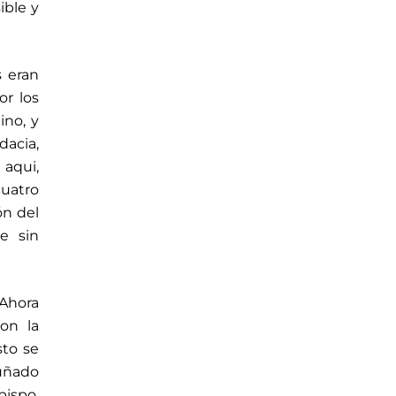
ible y
s eran
r los
ino, y
dacia,
 aqui,
cuatro
ón del
e sin
 Ahora
con la
sto se
puñado
bispo,