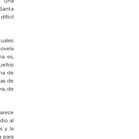
ó una
 Santa
ifícil
tuales
ovela
a es,
uellos
ena de
yas de
ra, de
arece
dio al
s y la
a para