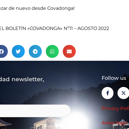
ezar de nuevo desde Covadonga!
L BOLETÍN «COVADONGA» Nº11 – AGOSTO 2022
Follow us
dad newsletter,
F
X
a
-
c
t
e
w
b
i
Privacy Pol
o
t
o
t
k
e
Aviso legal
-
r