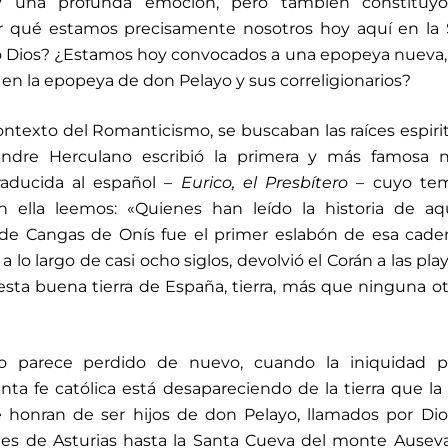
 y una profunda emoción, pero también constituy
or qué estamos precisamente nosotros hoy aquí en la
 Dios? ¿Estamos hoy convocados a una epopeya nueva, d
 en la epopeya de don Pelayo y sus correligionarios?
contexto del Romanticismo, se buscaban las raíces espiri
xandre Herculano escribió la primera y más famosa n
traducida al español –
Eurico, el Presbítero
– cuyo tem
n ella leemos: «Quienes han leído la historia de aq
 de Cangas de Onís fue el primer eslabón de esa cad
o largo de casi ocho siglos, devolvió el Corán a las pla
 esta buena tierra de España, tierra, más que ninguna ot
o parece perdido de nuevo, cuando la iniquidad p
nta fe católica está desapareciendo de la tierra que la 
honran de ser hijos de don Pelayo, llamados por Dio
tes de Asturias hasta la Santa Cueva del monte Ausev