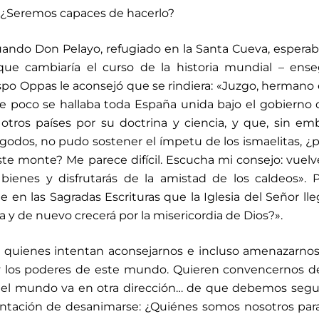
a. ¿Seremos capaces de hacerlo?
uando Don Pelayo, refugiado en la Santa Cueva, espera
a que cambiaría el curso de la historia mundial – ens
spo Oppas le aconsejó que se rindiera: «Juzgo, hermano e
 poco se hallaba toda España unida bajo el gobierno 
otros países por su doctrina y ciencia, y que, sin em
s godos, no pudo sostener el ímpetu de los ismaelitas, ¿
te monte? Me parece difícil. Escucha mi consejo: vuelv
ienes y disfrutarás de la amistad de los caldeos». 
 en las Sagradas Escrituras que la Iglesia del Señor lle
 y de nuevo crecerá por la misericordia de Dios?».
 quienes intentan aconsejarnos e incluso amenazarnos
 y los poderes de este mundo. Quieren convencernos 
el mundo va en otra dirección… de que debemos segui
tentación de desanimarse: ¿Quiénes somos nosotros par