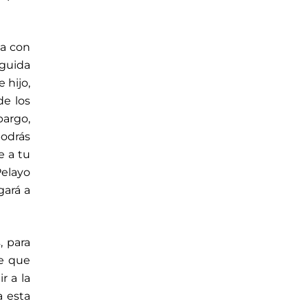
ba con
eguida
 hijo,
de los
bargo,
podrás
e a tu
Pelayo
gará a
, para
de que
r a la
a esta