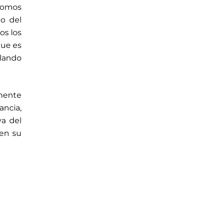
 lomos
to del
os los
que es
elando
amente
ancia,
va del
 en su