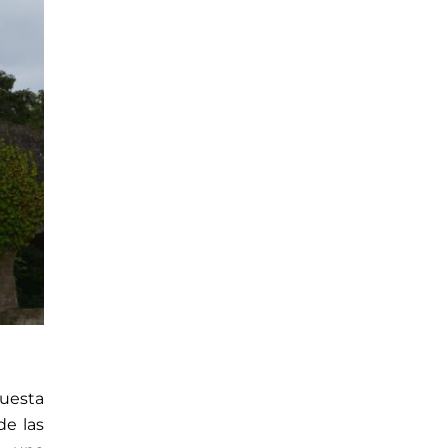
puesta
de las